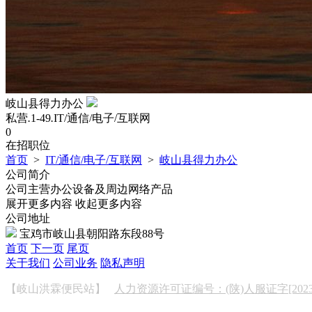
岐山县得力办公
私营
.
1-49
.
IT/通信/电子/互联网
0
在招职位
首页
>
IT/通信/电子/互联网
>
岐山县得力办公
公司简介
公司主营办公设备及周边网络产品
展开更多内容
收起更多内容
公司地址
宝鸡市岐山县朝阳路东段88号
首页
下一页
尾页
关于我们
公司业务
隐私声明
【岐山洪霖便民站】
人力资源许可证编号：(陕)人服证字[2023]0