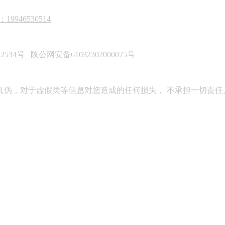
946530514
22534号
陕公网安备61032302000075号
真伪，对于虚假类等信息对您造成的任何损失， 不承担一切责任