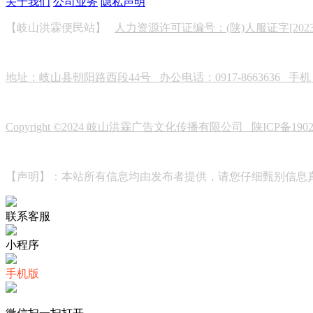
关于我们
公司业务
隐私声明
【岐山洪霖便民站】
人力资源许可证编号：(陕)人服证字[2023]0
地址：岐山县朝阳路西段44号 办公电话：0917-8663636 手机：19
Copyright ©2024 岐山洪霖广告文化传播有限公司
陕ICP备190
【声明】：本站所有信息均由发布者提供，请您仔细甄别信息
联系客服
小程序
手机版