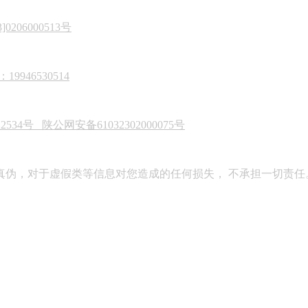
206000513号
946530514
22534号
陕公网安备61032302000075号
真伪，对于虚假类等信息对您造成的任何损失， 不承担一切责任