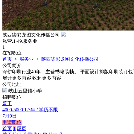
陕西柒彩龙图文化传播公司
私营
.
1-49
.
服务业
1
在招职位
首页
>
服务业
>
陕西柒彩龙图文化传播公司
公司简介
深耕印刷行业40年，主营书籍装帧。 平面设计排版印刷装订
展开更多内容
收起更多内容
公司地址
岐山五里铺小学
招聘职位
普工
4000-5000
1-3年 / 学历不限
7月9日
申请职位
首页
1
尾页