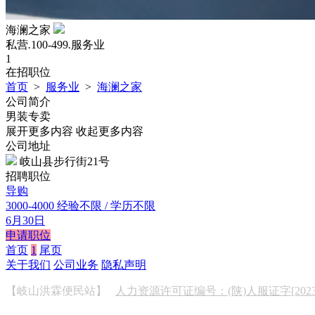
海澜之家
私营
.
100-499
.
服务业
1
在招职位
首页
>
服务业
>
海澜之家
公司简介
男装专卖
展开更多内容
收起更多内容
公司地址
岐山县步行街21号
招聘职位
导购
3000-4000
经验不限 / 学历不限
6月30日
申请职位
首页
1
尾页
关于我们
公司业务
隐私声明
【岐山洪霖便民站】
人力资源许可证编号：(陕)人服证字[2023]0