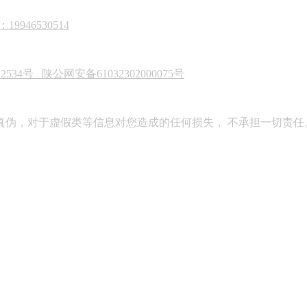
946530514
22534号
陕公网安备61032302000075号
真伪，对于虚假类等信息对您造成的任何损失， 不承担一切责任