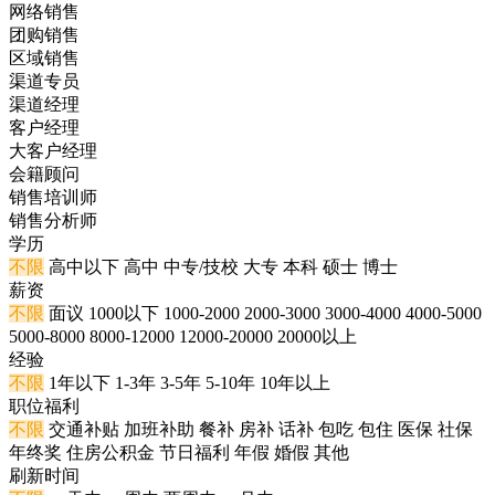
网络销售
团购销售
区域销售
渠道专员
渠道经理
客户经理
大客户经理
会籍顾问
销售培训师
销售分析师
学历
不限
高中以下
高中
中专/技校
大专
本科
硕士
博士
薪资
不限
面议
1000以下
1000-2000
2000-3000
3000-4000
4000-5000
5000-8000
8000-12000
12000-20000
20000以上
经验
不限
1年以下
1-3年
3-5年
5-10年
10年以上
职位福利
不限
交通补贴
加班补助
餐补
房补
话补
包吃
包住
医保
社保
年终奖
住房公积金
节日福利
年假
婚假
其他
刷新时间