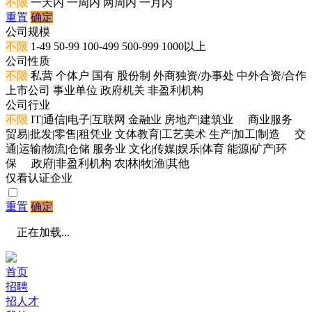
不限
一天内
一周内
两周内
一月内
重置
确定
公司规模
不限
1-49
50-99
100-499
500-999
1000以上
公司性质
不限
私营
个体户
国有
股份制
外商独资/办事处
中外合资/合作
上市公司
事业单位
政府机关
非盈利机构
公司行业
不限
IT|通信|电子|互联网
金融业
房地产|建筑业
商业服务
贸易|批发|零售|租凭业
文体教育|工艺美术
生产|加工|制造
交
通|运输|物流|仓储
服务业
文化|传媒|娱乐|体育
能源|矿产|环
保
政府|非盈利机构
农|林|牧|渔|其他
仅看认证企业
重置
确定
正在加载...
首页
招聘
招人才