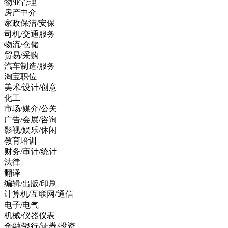
物业管理
房产中介
家政保洁/安保
司机/交通服务
物流/仓储
贸易/采购
汽车制造/服务
淘宝职位
美术/设计/创意
化工
市场/媒介/公关
广告/会展/咨询
影视/娱乐/休闲
教育培训
财务/审计/统计
法律
翻译
编辑/出版/印刷
计算机/互联网/通信
电子/电气
机械/仪器仪表
金融/银行/证券/投资