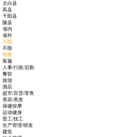
太白县
凤县
千阳县
陇县
省内
省外
不限
不限
销售
客服
人事/行政/后勤
餐饮
旅游
酒店
超市/百货/零售
美容/美发
保健按摩
运动健身
普工/技工
生产管理/研发
建筑