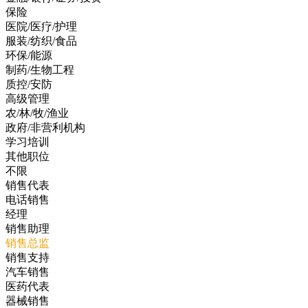
保险
医院/医疗/护理
服装/纺织/食品
环保/能源
制药/生物工程
质控/安防
高级管理
农/林/牧/渔业
政府/非营利机构
学习培训
其他职位
不限
销售代表
电话销售
经理
销售助理
销售总监
销售支持
汽车销售
医药代表
器械销售