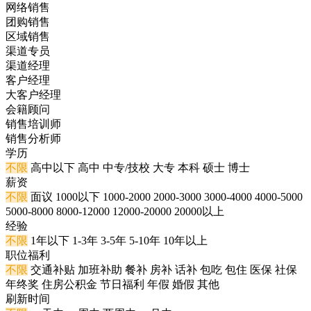
网络销售
团购销售
区域销售
渠道专员
渠道经理
客户经理
大客户经理
会籍顾问
销售培训师
销售分析师
学历
不限
高中以下
高中
中专/技校
大专
本科
硕士
博士
薪资
不限
面议
1000以下
1000-2000
2000-3000
3000-4000
4000-5000
5000-8000
8000-12000
12000-20000
20000以上
经验
不限
1年以下
1-3年
3-5年
5-10年
10年以上
职位福利
不限
交通补贴
加班补助
餐补
房补
话补
包吃
包住
医保
社保
年终奖
住房公积金
节日福利
年假
婚假
其他
刷新时间