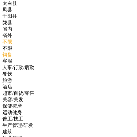
太白县
凤县
千阳县
陇县
省内
省外
不限
不限
销售
客服
人事/行政/后勤
餐饮
旅游
酒店
超市/百货/零售
美容/美发
保健按摩
运动健身
普工/技工
生产管理/研发
建筑