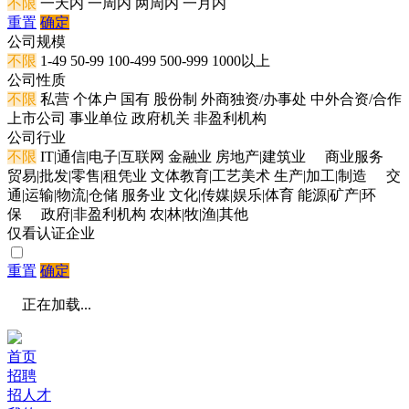
不限
一天内
一周内
两周内
一月内
重置
确定
公司规模
不限
1-49
50-99
100-499
500-999
1000以上
公司性质
不限
私营
个体户
国有
股份制
外商独资/办事处
中外合资/合作
上市公司
事业单位
政府机关
非盈利机构
公司行业
不限
IT|通信|电子|互联网
金融业
房地产|建筑业
商业服务
贸易|批发|零售|租凭业
文体教育|工艺美术
生产|加工|制造
交
通|运输|物流|仓储
服务业
文化|传媒|娱乐|体育
能源|矿产|环
保
政府|非盈利机构
农|林|牧|渔|其他
仅看认证企业
重置
确定
正在加载...
首页
招聘
招人才