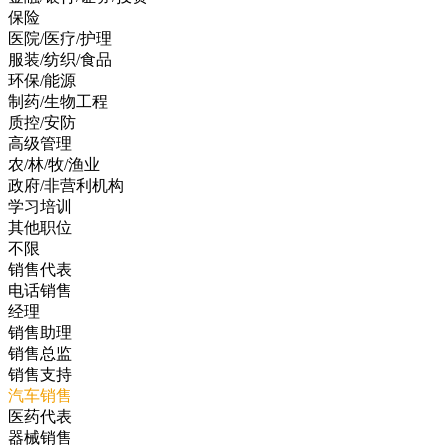
保险
医院/医疗/护理
服装/纺织/食品
环保/能源
制药/生物工程
质控/安防
高级管理
农/林/牧/渔业
政府/非营利机构
学习培训
其他职位
不限
销售代表
电话销售
经理
销售助理
销售总监
销售支持
汽车销售
医药代表
器械销售