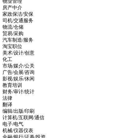
物业管理
房产中介
家政保洁/安保
司机/交通服务
物流/仓储
贸易/采购
汽车制造/服务
淘宝职位
美术/设计/创意
化工
市场/媒介/公关
广告/会展/咨询
影视/娱乐/休闲
教育培训
财务/审计/统计
法律
翻译
编辑/出版/印刷
计算机/互联网/通信
电子/电气
机械/仪器仪表
金融/银行/证券/投资