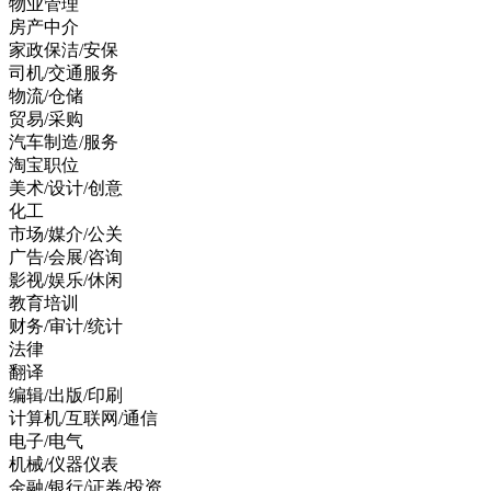
物业管理
房产中介
家政保洁/安保
司机/交通服务
物流/仓储
贸易/采购
汽车制造/服务
淘宝职位
美术/设计/创意
化工
市场/媒介/公关
广告/会展/咨询
影视/娱乐/休闲
教育培训
财务/审计/统计
法律
翻译
编辑/出版/印刷
计算机/互联网/通信
电子/电气
机械/仪器仪表
金融/银行/证券/投资