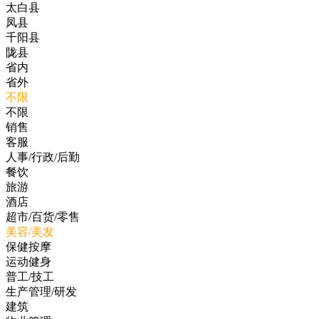
太白县
凤县
千阳县
陇县
省内
省外
不限
不限
销售
客服
人事/行政/后勤
餐饮
旅游
酒店
超市/百货/零售
美容/美发
保健按摩
运动健身
普工/技工
生产管理/研发
建筑