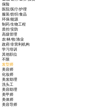
保险
医院/医疗/护理
服装/纺织/食品
环保/能源
制药/生物工程
质控/安防
高级管理
农/林/牧/渔业
政府/非营利机构
学习培训
其他职位
不限
发型师
美容师
化妆师
美发助理
洗头工
美容助理
美甲师
美体师
美容导师