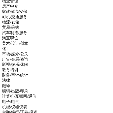
物业管理
房产中介
家政保洁/安保
司机/交通服务
物流/仓储
贸易/采购
汽车制造/服务
淘宝职位
美术/设计/创意
化工
市场/媒介/公关
广告/会展/咨询
影视/娱乐/休闲
教育培训
财务/审计/统计
法律
翻译
编辑/出版/印刷
计算机/互联网/通信
电子/电气
机械/仪器仪表
金融/银行/证券/投资