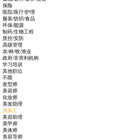
保险
医院/医疗/护理
服装/纺织/食品
环保/能源
制药/生物工程
质控/安防
高级管理
农/林/牧/渔业
政府/非营利机构
学习培训
其他职位
不限
发型师
美容师
化妆师
美发助理
洗头工
美容助理
美甲师
美体师
美容导师