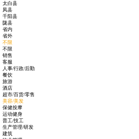
太白县
凤县
千阳县
陇县
省内
省外
不限
不限
销售
客服
人事/行政/后勤
餐饮
旅游
酒店
超市/百货/零售
美容/美发
保健按摩
运动健身
普工/技工
生产管理/研发
建筑