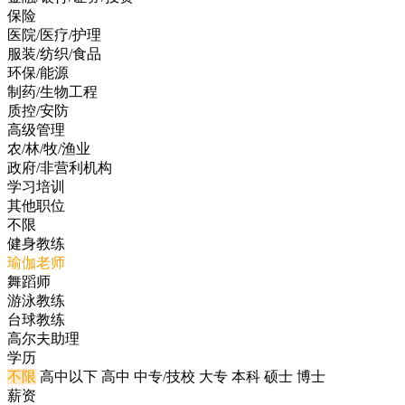
保险
医院/医疗/护理
服装/纺织/食品
环保/能源
制药/生物工程
质控/安防
高级管理
农/林/牧/渔业
政府/非营利机构
学习培训
其他职位
不限
健身教练
瑜伽老师
舞蹈师
游泳教练
台球教练
高尔夫助理
学历
不限
高中以下
高中
中专/技校
大专
本科
硕士
博士
薪资