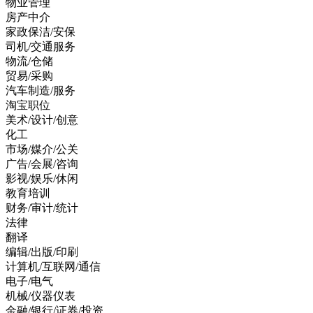
物业管理
房产中介
家政保洁/安保
司机/交通服务
物流/仓储
贸易/采购
汽车制造/服务
淘宝职位
美术/设计/创意
化工
市场/媒介/公关
广告/会展/咨询
影视/娱乐/休闲
教育培训
财务/审计/统计
法律
翻译
编辑/出版/印刷
计算机/互联网/通信
电子/电气
机械/仪器仪表
金融/银行/证券/投资