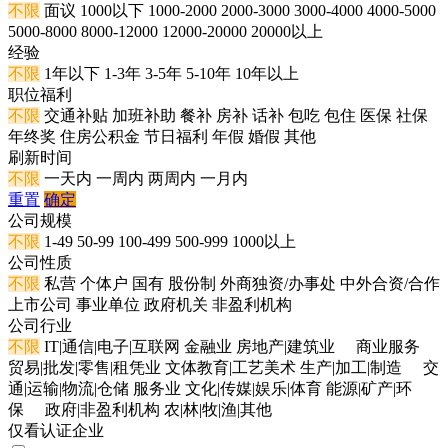
不限
面议
1000以下
1000-2000
2000-3000
3000-4000
4000-5000
5000-8000
8000-12000
12000-20000
20000以上
经验
不限
1年以下
1-3年
3-5年
5-10年
10年以上
职位福利
不限
交通补贴
加班补助
餐补
房补
话补
包吃
包住
医保
社保
年终奖
住房公积金
节日福利
年假
婚假
其他
刷新时间
不限
一天内
一周内
两周内
一月内
重置
确定
公司规模
不限
1-49
50-99
100-499
500-999
1000以上
公司性质
不限
私营
个体户
国有
股份制
外商独资/办事处
中外合资/合作
上市公司
事业单位
政府机关
非盈利机构
公司行业
不限
IT|通信|电子|互联网
金融业
房地产|建筑业
商业服务
贸易|批发|零售|租凭业
文体教育|工艺美术
生产|加工|制造
交
通|运输|物流|仓储
服务业
文化|传媒|娱乐|体育
能源|矿产|环
保
政府|非盈利机构
农|林|牧|渔|其他
仅看认证企业