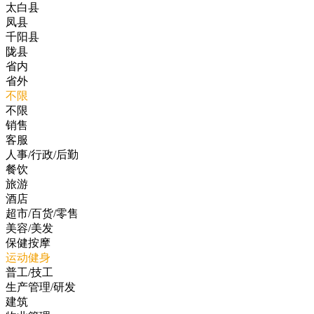
太白县
凤县
千阳县
陇县
省内
省外
不限
不限
销售
客服
人事/行政/后勤
餐饮
旅游
酒店
超市/百货/零售
美容/美发
保健按摩
运动健身
普工/技工
生产管理/研发
建筑