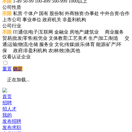
不限
1-49
50-99
100-499
500-999
1000以上
公司性质
不限
私营
个体户
国有
股份制
外商独资/办事处
中外合资/合作
上市公司
事业单位
政府机关
非盈利机构
公司行业
不限
IT|通信|电子|互联网
金融业
房地产|建筑业
商业服务
贸易|批发|零售|租凭业
文体教育|工艺美术
生产|加工|制造
交
通|运输|物流|仓储
服务业
文化|传媒|娱乐|体育
能源|矿产|环
保
政府|非盈利机构
农|林|牧|渔|其他
仅看认证企业
重置
确定
正在加载...
首页
招聘
招人才
我的
发布招聘
发布求职