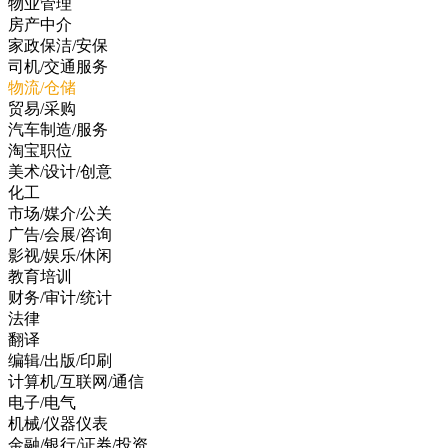
物业管理
房产中介
家政保洁/安保
司机/交通服务
物流/仓储
贸易/采购
汽车制造/服务
淘宝职位
美术/设计/创意
化工
市场/媒介/公关
广告/会展/咨询
影视/娱乐/休闲
教育培训
财务/审计/统计
法律
翻译
编辑/出版/印刷
计算机/互联网/通信
电子/电气
机械/仪器仪表
金融/银行/证券/投资