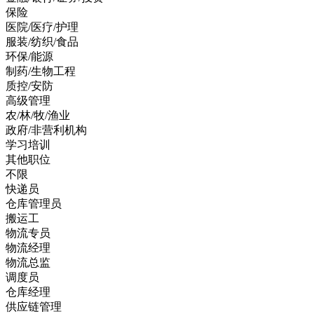
保险
医院/医疗/护理
服装/纺织/食品
环保/能源
制药/生物工程
质控/安防
高级管理
农/林/牧/渔业
政府/非营利机构
学习培训
其他职位
不限
快递员
仓库管理员
搬运工
物流专员
物流经理
物流总监
调度员
仓库经理
供应链管理