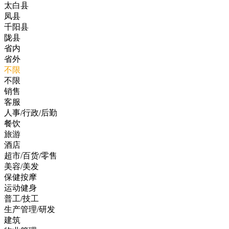
太白县
凤县
千阳县
陇县
省内
省外
不限
不限
销售
客服
人事/行政/后勤
餐饮
旅游
酒店
超市/百货/零售
美容/美发
保健按摩
运动健身
普工/技工
生产管理/研发
建筑