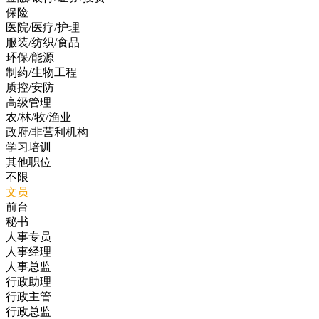
保险
医院/医疗/护理
服装/纺织/食品
环保/能源
制药/生物工程
质控/安防
高级管理
农/林/牧/渔业
政府/非营利机构
学习培训
其他职位
不限
文员
前台
秘书
人事专员
人事经理
人事总监
行政助理
行政主管
行政总监