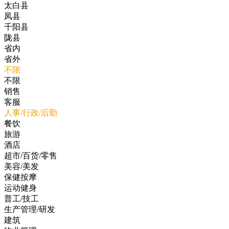
太白县
凤县
千阳县
陇县
省内
省外
不限
不限
销售
客服
人事/行政/后勤
餐饮
旅游
酒店
超市/百货/零售
美容/美发
保健按摩
运动健身
普工/技工
生产管理/研发
建筑