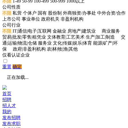
不限
1-49
50-99
100-499
500-999
1000以上
公司性质
不限
私营
个体户
国有
股份制
外商独资/办事处
中外合资/合作
上市公司
事业单位
政府机关
非盈利机构
公司行业
不限
IT|通信|电子|互联网
金融业
房地产|建筑业
商业服务
贸易|批发|零售|租凭业
文体教育|工艺美术
生产|加工|制造
交
通|运输|物流|仓储
服务业
文化|传媒|娱乐|体育
能源|矿产|环
保
政府|非盈利机构
农|林|牧|渔|其他
仅看认证企业
重置
确定
正在加载...
首页
招聘
招人才
我的
发布招聘
发布求职