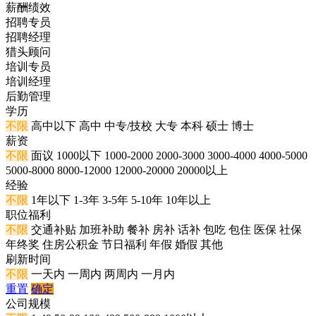
薪酬绩效
招聘专员
招聘经理
猎头顾问
培训专员
培训经理
后勤管理
学历
不限
高中以下
高中
中专/技校
大专
本科
硕士
博士
薪资
不限
面议
1000以下
1000-2000
2000-3000
3000-4000
4000-5000
5000-8000
8000-12000
12000-20000
20000以上
经验
不限
1年以下
1-3年
3-5年
5-10年
10年以上
职位福利
不限
交通补贴
加班补助
餐补
房补
话补
包吃
包住
医保
社保
年终奖
住房公积金
节日福利
年假
婚假
其他
刷新时间
不限
一天内
一周内
两周内
一月内
重置
确定
公司规模