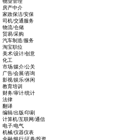
物业管理
房产中介
家政保洁/安保
司机/交通服务
物流/仓储
贸易/采购
汽车制造/服务
淘宝职位
美术/设计/创意
化工
市场/媒介/公关
广告/会展/咨询
影视/娱乐/休闲
教育培训
财务/审计/统计
法律
翻译
编辑/出版/印刷
计算机/互联网/通信
电子/电气
机械/仪器仪表
金融/银行/证券/投资