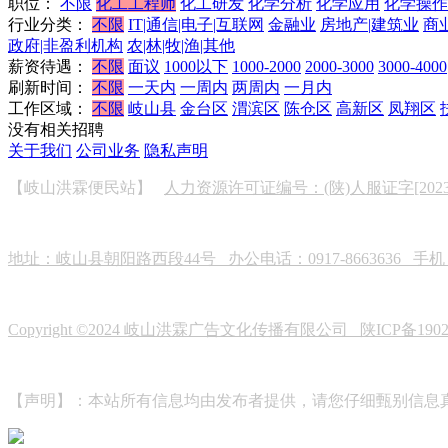
职位：
不限
化工工程师
化工研发
化学分析
化学应用
化学操作
行业分类：
不限
IT|通信|电子|互联网
金融业
房地产|建筑业
商
政府|非盈利机构
农|林|牧|渔|其他
薪资待遇：
不限
面议
1000以下
1000-2000
2000-3000
3000-4000
刷新时间：
不限
一天内
一周内
两周内
一月内
工作区域：
不限
岐山县
金台区
渭滨区
陈仓区
高新区
凤翔区
没有相关招聘
关于我们
公司业务
隐私声明
【岐山洪霖便民站】
人力资源许可证编号：(陕)人服证字[2023]0
地址：岐山县朝阳路西段44号 办公电话：0917-8663636 手机：19
Copyright ©2024 岐山洪霖广告文化传播有限公司
陕ICP备190
【声明】：本站所有信息均由发布者提供，请您仔细甄别信息