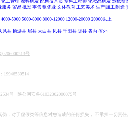
化工管理
涂料研发
配色技术员
塑料工程师
化妆品研发
造纸研
业服务
贸易|批发|零售|租凭业
文体教育|工艺美术
生产|加工|制造
4000-5000
5000-8000
8000-12000
12000-20000
20000以上
扶风县
麟游县
眉县
太白县
凤县
千阳县
陇县
省内
省外
206000513号
946530514
22534号
陕公网安备61032302000075号
真伪，对于虚假类等信息对您造成的任何损失， 不承担一切责任