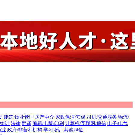
发
建筑
物业管理
房产中介
家政保洁/安保
司机/交通服务
物流/
/统计
法律
翻译
编辑/出版/印刷
计算机/互联网/通信
电子/电气
渔业
政府/非营利机构
学习培训
其他职位