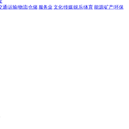
发
交通|运输|物流|仓储
服务业
文化|传媒|娱乐|体育
能源|矿产|环保
。