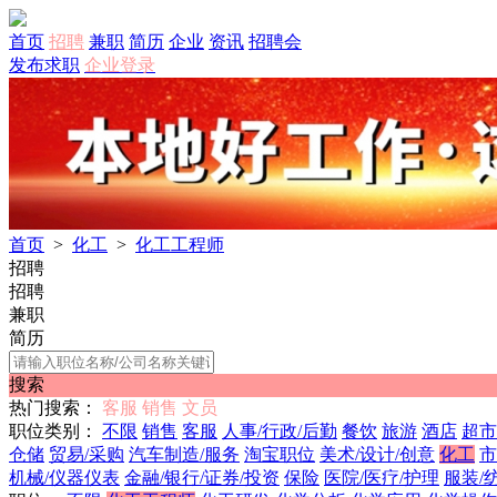
首页
招聘
兼职
简历
企业
资讯
招聘会
发布求职
企业登录
首页
>
化工
>
化工工程师
招聘
招聘
兼职
简历
搜索
热门搜索：
客服
销售
文员
职位类别：
不限
销售
客服
人事/行政/后勤
餐饮
旅游
酒店
超市
仓储
贸易/采购
汽车制造/服务
淘宝职位
美术/设计/创意
化工
市
机械/仪器仪表
金融/银行/证券/投资
保险
医院/医疗/护理
服装/