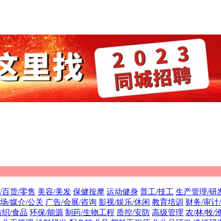
/百货/零售
美容/美发
保健按摩
运动健身
普工/技工
生产管理/研
场/媒介/公关
广告/会展/咨询
影视/娱乐/休闲
教育培训
财务/审计
纺织/食品
环保/能源
制药/生物工程
质控/安防
高级管理
农/林/牧/