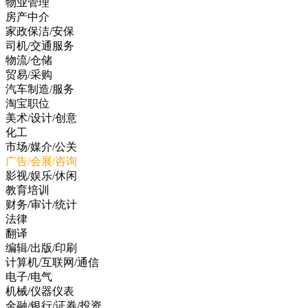
物业管理
房产中介
家政保洁/安保
司机/交通服务
物流/仓储
贸易/采购
汽车制造/服务
淘宝职位
美术/设计/创意
化工
市场/媒介/公关
广告/会展/咨询
影视/娱乐/休闲
教育培训
财务/审计/统计
法律
翻译
编辑/出版/印刷
计算机/互联网/通信
电子/电气
机械/仪器仪表
金融/银行/证券/投资