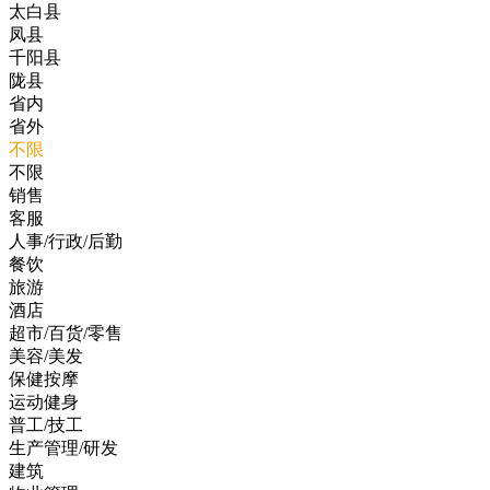
太白县
凤县
千阳县
陇县
省内
省外
不限
不限
销售
客服
人事/行政/后勤
餐饮
旅游
酒店
超市/百货/零售
美容/美发
保健按摩
运动健身
普工/技工
生产管理/研发
建筑