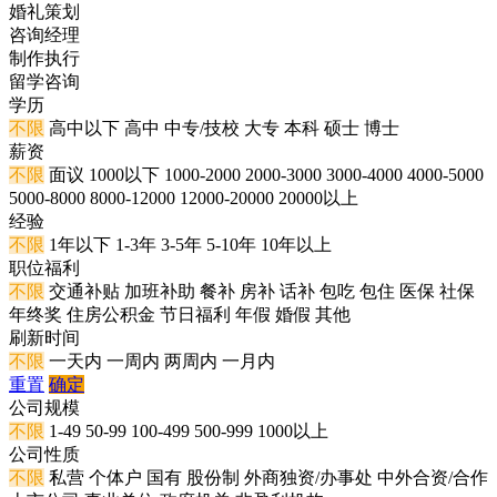
婚礼策划
咨询经理
制作执行
留学咨询
学历
不限
高中以下
高中
中专/技校
大专
本科
硕士
博士
薪资
不限
面议
1000以下
1000-2000
2000-3000
3000-4000
4000-5000
5000-8000
8000-12000
12000-20000
20000以上
经验
不限
1年以下
1-3年
3-5年
5-10年
10年以上
职位福利
不限
交通补贴
加班补助
餐补
房补
话补
包吃
包住
医保
社保
年终奖
住房公积金
节日福利
年假
婚假
其他
刷新时间
不限
一天内
一周内
两周内
一月内
重置
确定
公司规模
不限
1-49
50-99
100-499
500-999
1000以上
公司性质
不限
私营
个体户
国有
股份制
外商独资/办事处
中外合资/合作