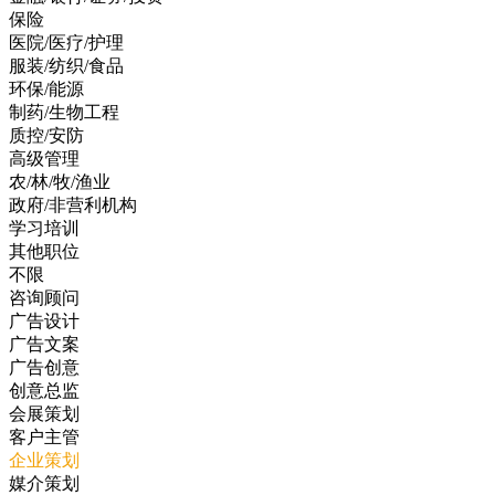
保险
医院/医疗/护理
服装/纺织/食品
环保/能源
制药/生物工程
质控/安防
高级管理
农/林/牧/渔业
政府/非营利机构
学习培训
其他职位
不限
咨询顾问
广告设计
广告文案
广告创意
创意总监
会展策划
客户主管
企业策划
媒介策划