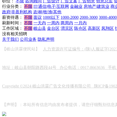
职位：
不限
咨询顾问
广告设计
广告文案
广告创意
创意总监
行业分类：
不限
IT|通信|电子|互联网
金融业
房地产|建筑业
商
政府|非盈利机构
农|林|牧|渔|其他
薪资待遇：
不限
面议
1000以下
1000-2000
2000-3000
3000-4000
刷新时间：
不限
一天内
一周内
两周内
一月内
工作区域：
不限
岐山县
金台区
渭滨区
陈仓区
高新区
凤翔区
没有相关招聘
关于我们
公司业务
隐私声明
【岐山洪霖便民站】
人力资源许可证编号：(陕)人服证字[2023]0
地址：岐山县朝阳路西段44号 办公电话：0917-8663636 手机：19
Copyright ©2024 岐山洪霖广告文化传播有限公司
陕ICP备190
【声明】：本站所有信息均由发布者提供，请您仔细甄别信息