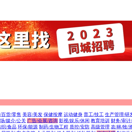
/百货/零售
美容/美发
保健按摩
运动健身
普工/技工
生产管理/研
场/媒介/公关
广告/会展/咨询
影视/娱乐/休闲
教育培训
财务/审计
纺织/食品
环保/能源
制药/生物工程
质控/安防
高级管理
农/林/牧/