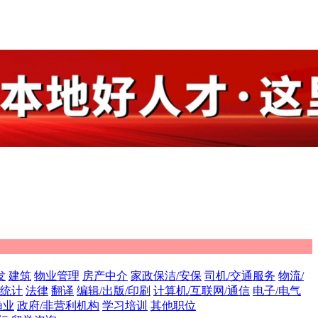
发
建筑
物业管理
房产中介
家政保洁/安保
司机/交通服务
物流/
/统计
法律
翻译
编辑/出版/印刷
计算机/互联网/通信
电子/电气
渔业
政府/非营利机构
学习培训
其他职位