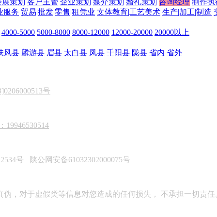
会展策划
客户主管
企业策划
媒介策划
婚礼策划
咨询经理
制作执
业服务
贸易|批发|零售|租凭业
文体教育|工艺美术
生产|加工|制造
4000-5000
5000-8000
8000-12000
12000-20000
20000以上
扶风县
麟游县
眉县
太白县
凤县
千阳县
陇县
省内
省外
206000513号
946530514
22534号
陕公网安备61032302000075号
真伪，对于虚假类等信息对您造成的任何损失， 不承担一切责任