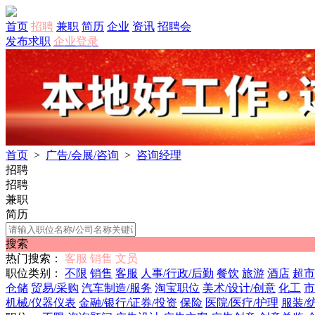
首页
招聘
兼职
简历
企业
资讯
招聘会
发布求职
企业登录
首页
>
广告/会展/咨询
>
咨询经理
招聘
招聘
兼职
简历
搜索
热门搜索：
客服
销售
文员
职位类别：
不限
销售
客服
人事/行政/后勤
餐饮
旅游
酒店
超市
仓储
贸易/采购
汽车制造/服务
淘宝职位
美术/设计/创意
化工
市
机械/仪器仪表
金融/银行/证券/投资
保险
医院/医疗/护理
服装/