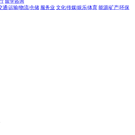
行
留学咨询
交通|运输|物流|仓储
服务业
文化|传媒|娱乐|体育
能源|矿产|环保
。