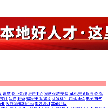
发
建筑
物业管理
房产中介
家政保洁/安保
司机/交通服务
物流/
/统计
法律
翻译
编辑/出版/印刷
计算机/互联网/通信
电子/电气
渔业
政府/非营利机构
学习培训
其他职位