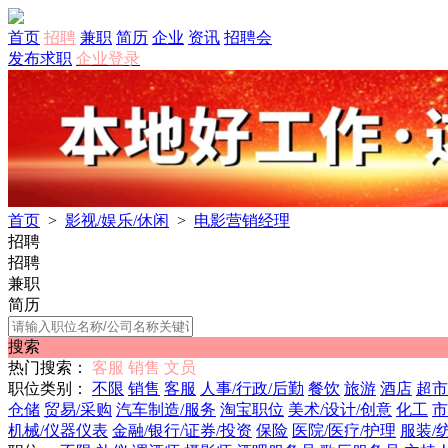
首页
招聘
兼职
简历
企业
资讯
招聘会
发布求职
企业登录
首页
>
影视/娱乐/休闲
>
电影营销经理
招聘
招聘
兼职
简历
搜索
热门搜索：
客服
销售
文员
职位类别：
不限
销售
客服
人事/行政/后勤
餐饮
旅游
酒店
超市
仓储
贸易/采购
汽车制造/服务
淘宝职位
美术/设计/创意
化工
市
机械/仪器仪表
金融/银行/证券/投资
保险
医院/医疗/护理
服装/