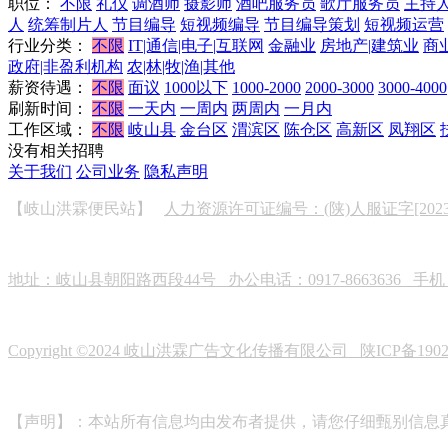
职位：
不限
礼仪
调酒师
摄影师
酒吧服务员
歌厅服务员
主持
人
统筹制片人
节目编导
短视频编导
节目编导策划
短视频运营
行业分类：
不限
IT|通信|电子|互联网
金融业
房地产|建筑业
商
政府|非盈利机构
农|林|牧|渔|其他
薪资待遇：
不限
面议
1000以下
1000-2000
2000-3000
3000-4000
刷新时间：
不限
一天内
一周内
两周内
一月内
工作区域：
不限
岐山县
金台区
渭滨区
陈仓区
高新区
凤翔区
没有相关招聘
关于我们
公司业务
隐私声明
【岐山洪霖便民站】
人力资源许可证编号：(陕)人服证字[2023]0
地址：岐山县朝阳路西段44号 办公电话：0917-8663636 手机：19
Copyright ©2024 岐山洪霖广告文化传播有限公司
陕ICP备190
【声明】：本站所有信息均由发布者提供，请您仔细甄别信息