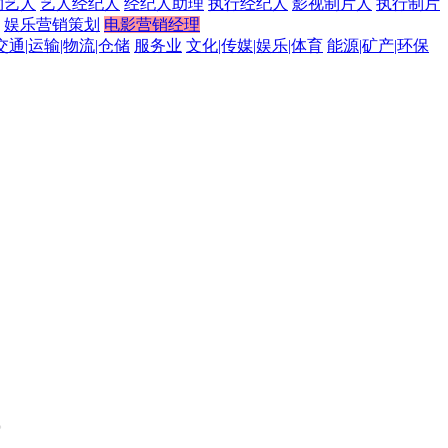
约艺人
艺人经纪人
经纪人助理
执行经纪人
影视制片人
执行制片
娱乐营销策划
电影营销经理
交通|运输|物流|仓储
服务业
文化|传媒|娱乐|体育
能源|矿产|环保
。