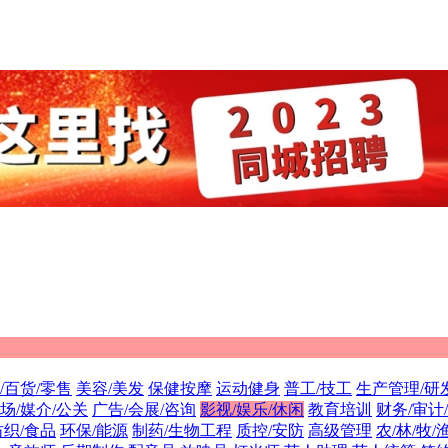
/百货/零售
美容/美发
保健按摩
运动健身
普工/技工
生产管理/研
场/媒介/公关
广告/会展/咨询
影视/娱乐/休闲
教育培训
财务/审计
纺织/食品
环保/能源
制药/生物工程
质控/安防
高级管理
农/林/牧/