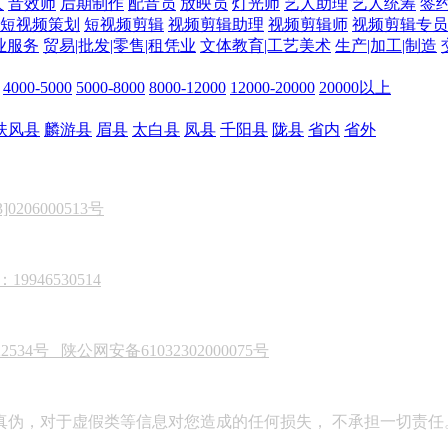
人
音效师
后期制作
配音员
放映员
灯光师
艺人助理
艺人统筹
签
短视频策划
短视频剪辑
视频剪辑助理
视频剪辑师
视频剪辑专员
业服务
贸易|批发|零售|租凭业
文体教育|工艺美术
生产|加工|制造
4000-5000
5000-8000
8000-12000
12000-20000
20000以上
扶风县
麟游县
眉县
太白县
凤县
千阳县
陇县
省内
省外
206000513号
946530514
22534号
陕公网安备61032302000075号
真伪，对于虚假类等信息对您造成的任何损失， 不承担一切责任