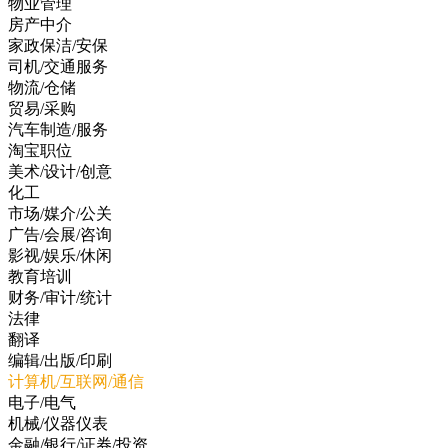
物业管理
房产中介
家政保洁/安保
司机/交通服务
物流/仓储
贸易/采购
汽车制造/服务
淘宝职位
美术/设计/创意
化工
市场/媒介/公关
广告/会展/咨询
影视/娱乐/休闲
教育培训
财务/审计/统计
法律
翻译
编辑/出版/印刷
计算机/互联网/通信
电子/电气
机械/仪器仪表
金融/银行/证券/投资