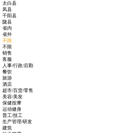
太白县
凤县
千阳县
陇县
省内
省外
不限
不限
销售
客服
人事/行政/后勤
餐饮
旅游
酒店
超市/百货/零售
美容/美发
保健按摩
运动健身
普工/技工
生产管理/研发
建筑