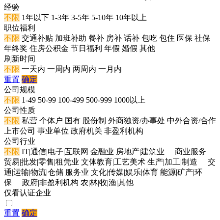
经验
不限
1年以下
1-3年
3-5年
5-10年
10年以上
职位福利
不限
交通补贴
加班补助
餐补
房补
话补
包吃
包住
医保
社保
年终奖
住房公积金
节日福利
年假
婚假
其他
刷新时间
不限
一天内
一周内
两周内
一月内
重置
确定
公司规模
不限
1-49
50-99
100-499
500-999
1000以上
公司性质
不限
私营
个体户
国有
股份制
外商独资/办事处
中外合资/合作
上市公司
事业单位
政府机关
非盈利机构
公司行业
不限
IT|通信|电子|互联网
金融业
房地产|建筑业
商业服务
贸易|批发|零售|租凭业
文体教育|工艺美术
生产|加工|制造
交
通|运输|物流|仓储
服务业
文化|传媒|娱乐|体育
能源|矿产|环
保
政府|非盈利机构
农|林|牧|渔|其他
仅看认证企业
重置
确定