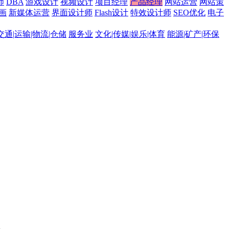
师
DBA
游戏设计
视频设计
项目经理
产品经理
网站运营
网站策
画
新媒体运营
界面设计师
Flash设计
特效设计师
SEO优化
电子
交通|运输|物流|仓储
服务业
文化|传媒|娱乐|体育
能源|矿产|环保
。