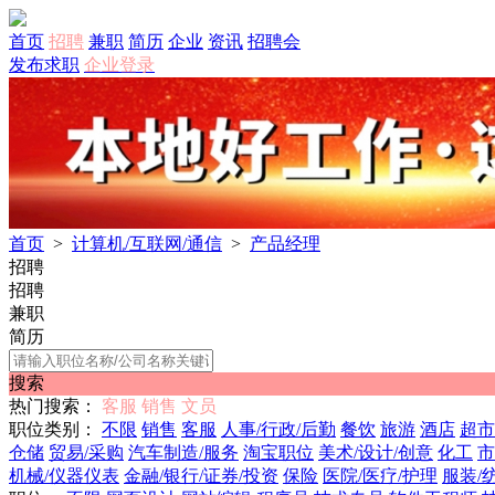
首页
招聘
兼职
简历
企业
资讯
招聘会
发布求职
企业登录
首页
>
计算机/互联网/通信
>
产品经理
招聘
招聘
兼职
简历
搜索
热门搜索：
客服
销售
文员
职位类别：
不限
销售
客服
人事/行政/后勤
餐饮
旅游
酒店
超市
仓储
贸易/采购
汽车制造/服务
淘宝职位
美术/设计/创意
化工
市
机械/仪器仪表
金融/银行/证券/投资
保险
医院/医疗/护理
服装/