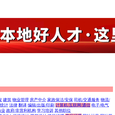
发
建筑
物业管理
房产中介
家政保洁/安保
司机/交通服务
物流/
/统计
法律
翻译
编辑/出版/印刷
计算机/互联网/通信
电子/电气
渔业
政府/非营利机构
学习培训
其他职位