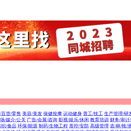
/百货/零售
美容/美发
保健按摩
运动健身
普工/技工
生产管理/研
场/媒介/公关
广告/会展/咨询
影视/娱乐/休闲
教育培训
财务/审计
纺织/食品
环保/能源
制药/生物工程
质控/安防
高级管理
农/林/牧/