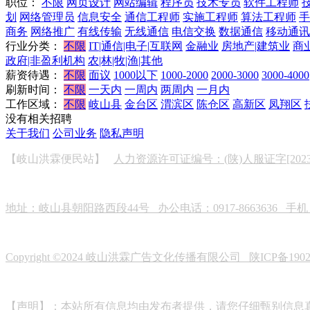
职位：
不限
网页设计
网站编辑
程序员
技术专员
软件工程师
划
网络管理员
信息安全
通信工程师
实施工程师
算法工程师
手
商务
网络推广
有线传输
无线通信
电信交换
数据通信
移动通讯
行业分类：
不限
IT|通信|电子|互联网
金融业
房地产|建筑业
商
政府|非盈利机构
农|林|牧|渔|其他
薪资待遇：
不限
面议
1000以下
1000-2000
2000-3000
3000-4000
刷新时间：
不限
一天内
一周内
两周内
一月内
工作区域：
不限
岐山县
金台区
渭滨区
陈仓区
高新区
凤翔区
没有相关招聘
关于我们
公司业务
隐私声明
【岐山洪霖便民站】
人力资源许可证编号：(陕)人服证字[2023]0
地址：岐山县朝阳路西段44号 办公电话：0917-8663636 手机：19
Copyright ©2024 岐山洪霖广告文化传播有限公司
陕ICP备190
【声明】：本站所有信息均由发布者提供，请您仔细甄别信息