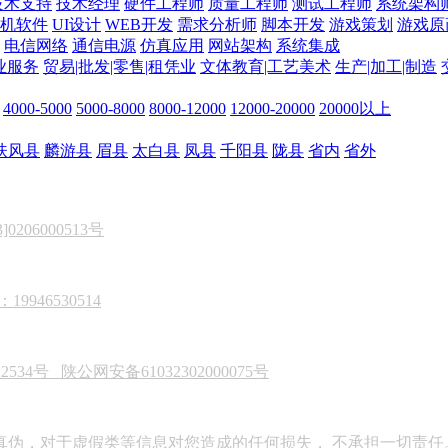
技术支持
技术经理
硬件工程师
质量工程师
测试工程师
系统架构
机软件
UI设计
WEB开发
需求分析师
脚本开发
游戏策划
游戏原
电信网络
通信电源
仿真应用
网站架构
系统集成
业服务
贸易|批发|零售|租凭业
文体教育|工艺美术
生产|加工|制造
4000-5000
5000-8000
8000-12000
12000-20000
20000以上
扶风县
麟游县
眉县
太白县
凤县
千阳县
陇县
省内
省外
206000513号
946530514
22534号
陕公网安备61032302000075号
真伪，对于虚假类等信息对您造成的任何损失， 不承担一切责任