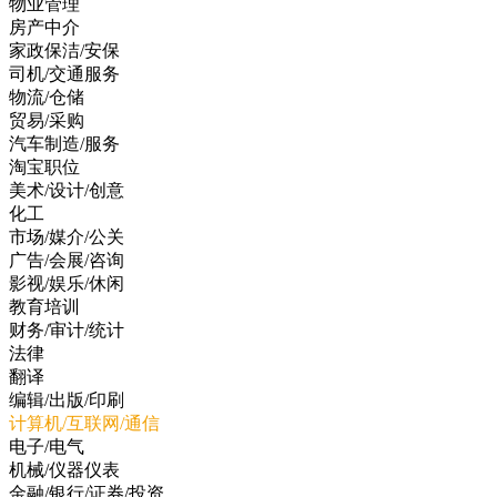
物业管理
房产中介
家政保洁/安保
司机/交通服务
物流/仓储
贸易/采购
汽车制造/服务
淘宝职位
美术/设计/创意
化工
市场/媒介/公关
广告/会展/咨询
影视/娱乐/休闲
教育培训
财务/审计/统计
法律
翻译
编辑/出版/印刷
计算机/互联网/通信
电子/电气
机械/仪器仪表
金融/银行/证券/投资