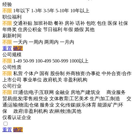
经验
不限
1年以下
1-3年
3-5年
5-10年
10年以上
职位福利
不限
交通补贴
加班补助
餐补
房补
话补
包吃
包住
医保
社保
年终奖
住房公积金
节日福利
年假
婚假
其他
刷新时间
不限
一天内
一周内
两周内
一月内
重置
确定
公司规模
不限
1-49
50-99
100-499
500-999
1000以上
公司性质
不限
私营
个体户
国有
股份制
外商独资/办事处
中外合资/合作
上市公司
事业单位
政府机关
非盈利机构
公司行业
不限
IT|通信|电子|互联网
金融业
房地产|建筑业
商业服务
贸易|批发|零售|租凭业
文体教育|工艺美术
生产|加工|制造
交
通|运输|物流|仓储
服务业
文化|传媒|娱乐|体育
能源|矿产|环
保
政府|非盈利机构
农|林|牧|渔|其他
仅看认证企业
重置
确定