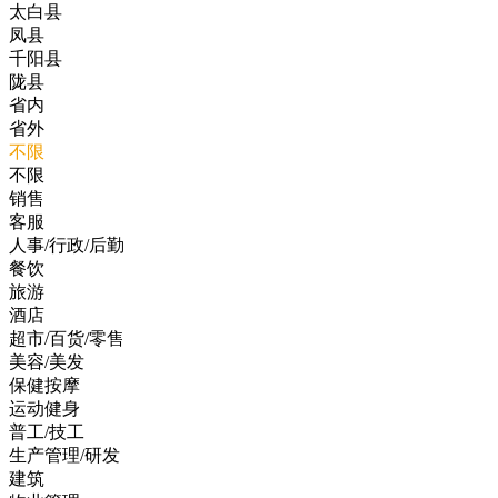
太白县
凤县
千阳县
陇县
省内
省外
不限
不限
销售
客服
人事/行政/后勤
餐饮
旅游
酒店
超市/百货/零售
美容/美发
保健按摩
运动健身
普工/技工
生产管理/研发
建筑