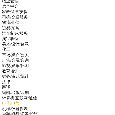
物业管理
房产中介
家政保洁/安保
司机/交通服务
物流/仓储
贸易/采购
汽车制造/服务
淘宝职位
美术/设计/创意
化工
市场/媒介/公关
广告/会展/咨询
影视/娱乐/休闲
教育培训
财务/审计/统计
法律
翻译
编辑/出版/印刷
计算机/互联网/通信
电子/电气
机械/仪器仪表
金融/银行/证券/投资