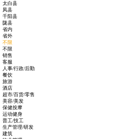
太白县
凤县
千阳县
陇县
省内
省外
不限
不限
销售
客服
人事/行政/后勤
餐饮
旅游
酒店
超市/百货/零售
美容/美发
保健按摩
运动健身
普工/技工
生产管理/研发
建筑