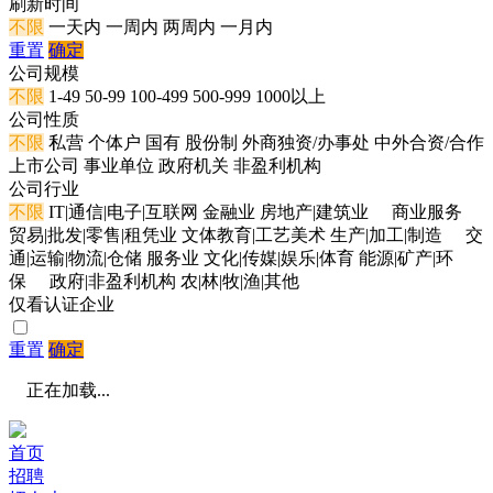
刷新时间
不限
一天内
一周内
两周内
一月内
重置
确定
公司规模
不限
1-49
50-99
100-499
500-999
1000以上
公司性质
不限
私营
个体户
国有
股份制
外商独资/办事处
中外合资/合作
上市公司
事业单位
政府机关
非盈利机构
公司行业
不限
IT|通信|电子|互联网
金融业
房地产|建筑业
商业服务
贸易|批发|零售|租凭业
文体教育|工艺美术
生产|加工|制造
交
通|运输|物流|仓储
服务业
文化|传媒|娱乐|体育
能源|矿产|环
保
政府|非盈利机构
农|林|牧|渔|其他
仅看认证企业
重置
确定
正在加载...
首页
招聘