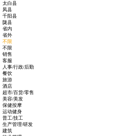
太白县
凤县
千阳县
陇县
省内
省外
不限
不限
销售
客服
人事/行政/后勤
餐饮
旅游
酒店
超市/百货/零售
美容/美发
保健按摩
运动健身
普工/技工
生产管理/研发
建筑