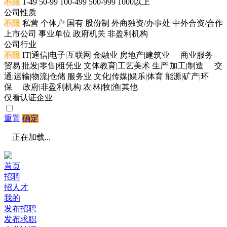
不限
1-49
50-99
100-499
500-999
1000以上
公司性质
不限
私营
个体户
国有
股份制
外商独资/办事处
中外合资/合作
上市公司
事业单位
政府机关
非盈利机构
公司行业
不限
IT|通信|电子|互联网
金融业
房地产|建筑业
商业服务
贸易|批发|零售|租凭业
文体教育|工艺美术
生产|加工|制造
交
通|运输|物流|仓储
服务业
文化|传媒|娱乐|体育
能源|矿产|环
保
政府|非盈利机构
农|林|牧|渔|其他
仅看认证企业
重置
确定
正在加载...
首页
招聘
招人才
我的
发布招聘
发布求职