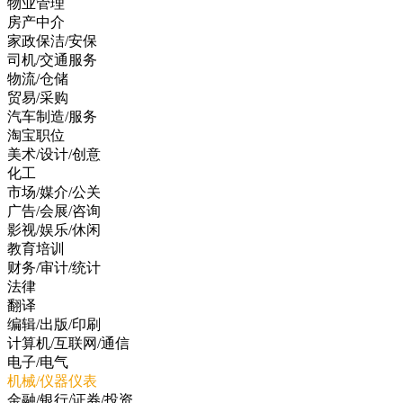
物业管理
房产中介
家政保洁/安保
司机/交通服务
物流/仓储
贸易/采购
汽车制造/服务
淘宝职位
美术/设计/创意
化工
市场/媒介/公关
广告/会展/咨询
影视/娱乐/休闲
教育培训
财务/审计/统计
法律
翻译
编辑/出版/印刷
计算机/互联网/通信
电子/电气
机械/仪器仪表
金融/银行/证券/投资