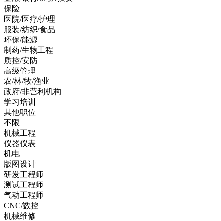
保险
医院/医疗/护理
服装/纺织/食品
环保/能源
制药/生物工程
质控/安防
高级管理
农/林/牧/渔业
政府/非营利机构
学习培训
其他职位
不限
机械工程
仪器仪表
机电
版图设计
研发工程师
测试工程师
气动工程师
CNC/数控
机械维修