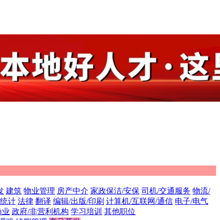
发
建筑
物业管理
房产中介
家政保洁/安保
司机/交通服务
物流/
/统计
法律
翻译
编辑/出版/印刷
计算机/互联网/通信
电子/电气
渔业
政府/非营利机构
学习培训
其他职位