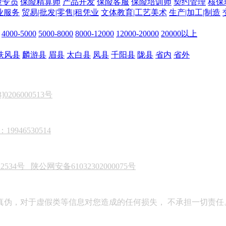
险专员
保险精算师
产品开发
保险客服
保险培训师
契约管理
核保
业服务
贸易|批发|零售|租凭业
文体教育|工艺美术
生产|加工|制造
4000-5000
5000-8000
8000-12000
12000-20000
20000以上
扶风县
麟游县
眉县
太白县
凤县
千阳县
陇县
省内
省外
206000513号
946530514
22534号
陕公网安备61032302000075号
真伪，对于虚假类等信息对您造成的任何损失， 不承担一切责任