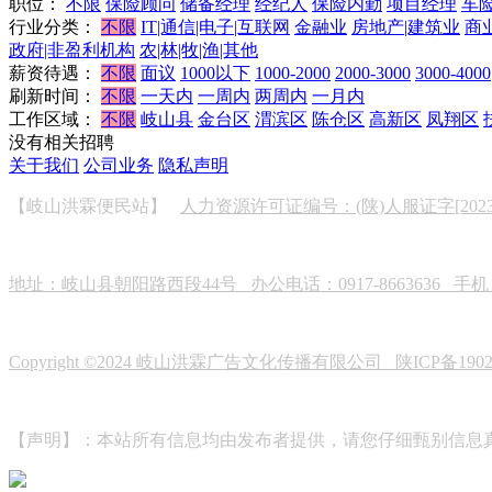
职位：
不限
保险顾问
储备经理
经纪人
保险内勤
项目经理
车
行业分类：
不限
IT|通信|电子|互联网
金融业
房地产|建筑业
商
政府|非盈利机构
农|林|牧|渔|其他
薪资待遇：
不限
面议
1000以下
1000-2000
2000-3000
3000-4000
刷新时间：
不限
一天内
一周内
两周内
一月内
工作区域：
不限
岐山县
金台区
渭滨区
陈仓区
高新区
凤翔区
没有相关招聘
关于我们
公司业务
隐私声明
【岐山洪霖便民站】
人力资源许可证编号：(陕)人服证字[2023]0
地址：岐山县朝阳路西段44号 办公电话：0917-8663636 手机：19
Copyright ©2024 岐山洪霖广告文化传播有限公司
陕ICP备190
【声明】：本站所有信息均由发布者提供，请您仔细甄别信息