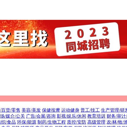
/百货/零售
美容/美发
保健按摩
运动健身
普工/技工
生产管理/研
场/媒介/公关
广告/会展/咨询
影视/娱乐/休闲
教育培训
财务/审计
纺织/食品
环保/能源
制药/生物工程
质控/安防
高级管理
农/林/牧/