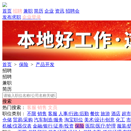
首页
招聘
兼职
简历
企业
资讯
招聘会
发布求职
企业登录
首页
>
保险
>
产品开发
招聘
招聘
兼职
简历
搜索
热门搜索：
客服
销售
文员
职位类别：
不限
销售
客服
人事/行政/后勤
餐饮
旅游
酒店
超市
仓储
贸易/采购
汽车制造/服务
淘宝职位
美术/设计/创意
化工
市
机械/仪器仪表
金融/银行/证券/投资
保险
医院/医疗/护理
服装/