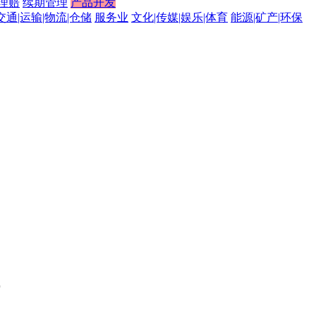
理赔
续期管理
产品开发
交通|运输|物流|仓储
服务业
文化|传媒|娱乐|体育
能源|矿产|环保
。