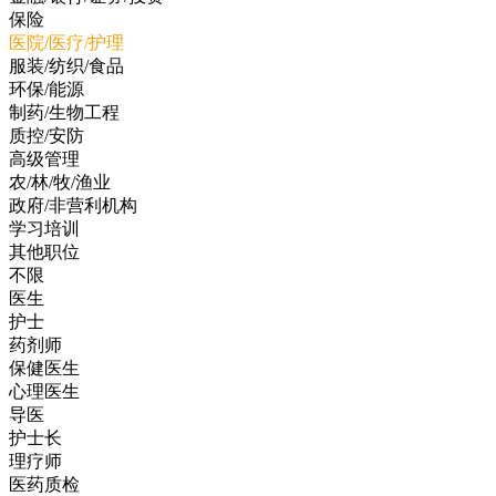
保险
医院/医疗/护理
服装/纺织/食品
环保/能源
制药/生物工程
质控/安防
高级管理
农/林/牧/渔业
政府/非营利机构
学习培训
其他职位
不限
医生
护士
药剂师
保健医生
心理医生
导医
护士长
理疗师
医药质检