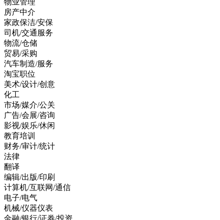
物业管理
房产中介
家政保洁/安保
司机/交通服务
物流/仓储
贸易/采购
汽车制造/服务
淘宝职位
美术/设计/创意
化工
市场/媒介/公关
广告/会展/咨询
影视/娱乐/休闲
教育培训
财务/审计/统计
法律
翻译
编辑/出版/印刷
计算机/互联网/通信
电子/电气
机械/仪器仪表
金融/银行/证券/投资