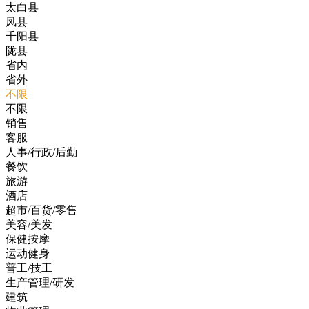
太白县
凤县
千阳县
陇县
省内
省外
不限
不限
销售
客服
人事/行政/后勤
餐饮
旅游
酒店
超市/百货/零售
美容/美发
保健按摩
运动健身
普工/技工
生产管理/研发
建筑