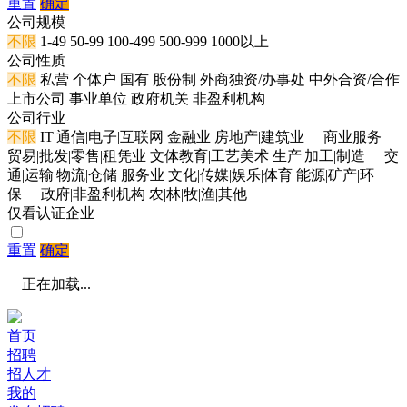
重置
确定
公司规模
不限
1-49
50-99
100-499
500-999
1000以上
公司性质
不限
私营
个体户
国有
股份制
外商独资/办事处
中外合资/合作
上市公司
事业单位
政府机关
非盈利机构
公司行业
不限
IT|通信|电子|互联网
金融业
房地产|建筑业
商业服务
贸易|批发|零售|租凭业
文体教育|工艺美术
生产|加工|制造
交
通|运输|物流|仓储
服务业
文化|传媒|娱乐|体育
能源|矿产|环
保
政府|非盈利机构
农|林|牧|渔|其他
仅看认证企业
重置
确定
正在加载...
首页
招聘
招人才
我的