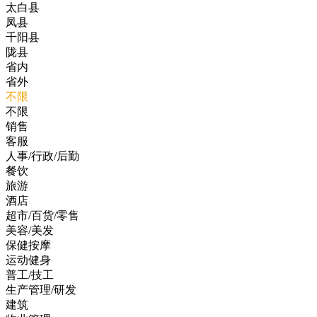
太白县
凤县
千阳县
陇县
省内
省外
不限
不限
销售
客服
人事/行政/后勤
餐饮
旅游
酒店
超市/百货/零售
美容/美发
保健按摩
运动健身
普工/技工
生产管理/研发
建筑