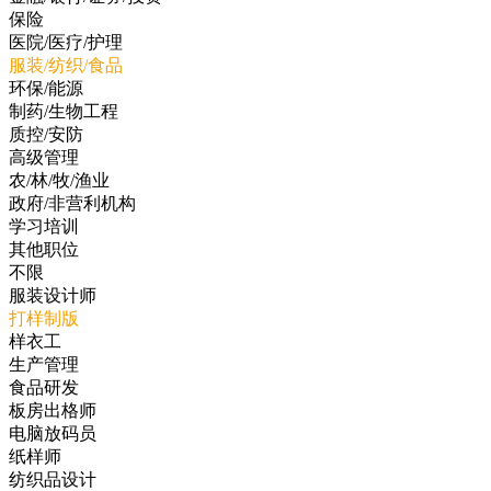
保险
医院/医疗/护理
服装/纺织/食品
环保/能源
制药/生物工程
质控/安防
高级管理
农/林/牧/渔业
政府/非营利机构
学习培训
其他职位
不限
服装设计师
打样制版
样衣工
生产管理
食品研发
板房出格师
电脑放码员
纸样师
纺织品设计