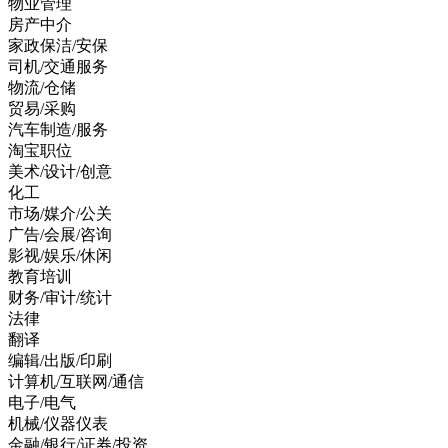
物业管理
房产中介
家政保洁/安保
司机/交通服务
物流/仓储
贸易/采购
汽车制造/服务
淘宝职位
美术/设计/创意
化工
市场/媒介/公关
广告/会展/咨询
影视/娱乐/休闲
教育培训
财务/审计/统计
法律
翻译
编辑/出版/印刷
计算机/互联网/通信
电子/电气
机械/仪器仪表
金融/银行/证券/投资