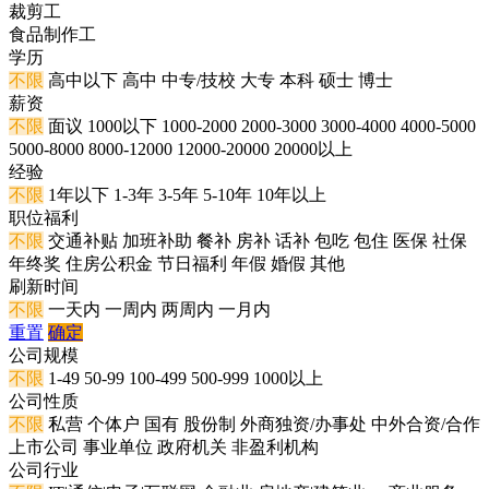
裁剪工
食品制作工
学历
不限
高中以下
高中
中专/技校
大专
本科
硕士
博士
薪资
不限
面议
1000以下
1000-2000
2000-3000
3000-4000
4000-5000
5000-8000
8000-12000
12000-20000
20000以上
经验
不限
1年以下
1-3年
3-5年
5-10年
10年以上
职位福利
不限
交通补贴
加班补助
餐补
房补
话补
包吃
包住
医保
社保
年终奖
住房公积金
节日福利
年假
婚假
其他
刷新时间
不限
一天内
一周内
两周内
一月内
重置
确定
公司规模
不限
1-49
50-99
100-499
500-999
1000以上
公司性质
不限
私营
个体户
国有
股份制
外商独资/办事处
中外合资/合作
上市公司
事业单位
政府机关
非盈利机构
公司行业