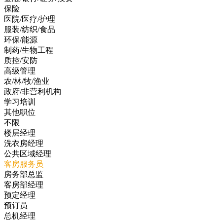
保险
医院/医疗/护理
服装/纺织/食品
环保/能源
制药/生物工程
质控/安防
高级管理
农/林/牧/渔业
政府/非营利机构
学习培训
其他职位
不限
楼层经理
洗衣房经理
公共区域经理
客房服务员
房务部总监
客房部经理
预定经理
预订员
总机经理