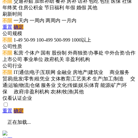
不限
交通补贴
加班补助
餐补
房补
话补
包吃
包住
医保
社保
年终奖
住房公积金
节日福利
年假
婚假
其他
刷新时间
不限
一天内
一周内
两周内
一月内
重置
确定
公司规模
不限
1-49
50-99
100-499
500-999
1000以上
公司性质
不限
私营
个体户
国有
股份制
外商独资/办事处
中外合资/合作
上市公司
事业单位
政府机关
非盈利机构
公司行业
不限
IT|通信|电子|互联网
金融业
房地产|建筑业
商业服务
贸易|批发|零售|租凭业
文体教育|工艺美术
生产|加工|制造
交
通|运输|物流|仓储
服务业
文化|传媒|娱乐|体育
能源|矿产|环
保
政府|非盈利机构
农|林|牧|渔|其他
仅看认证企业
重置
确定
正在加载...