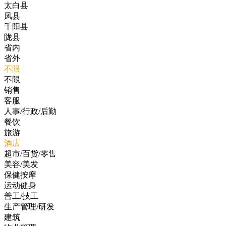
太白县
凤县
千阳县
陇县
省内
省外
不限
不限
销售
客服
人事/行政/后勤
餐饮
旅游
酒店
超市/百货/零售
美容/美发
保健按摩
运动健身
普工/技工
生产管理/研发
建筑