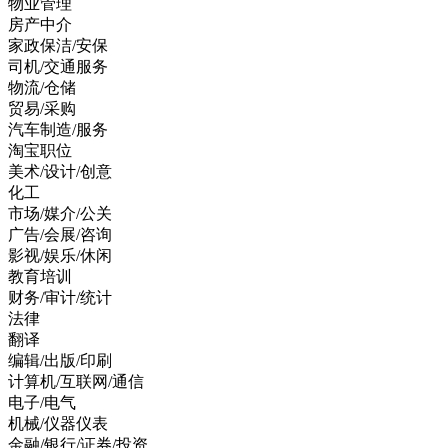
物业管理
房产中介
家政保洁/安保
司机/交通服务
物流/仓储
贸易/采购
汽车制造/服务
淘宝职位
美术/设计/创意
化工
市场/媒介/公关
广告/会展/咨询
影视/娱乐/休闲
教育培训
财务/审计/统计
法律
翻译
编辑/出版/印刷
计算机/互联网/通信
电子/电气
机械/仪器仪表
金融/银行/证券/投资