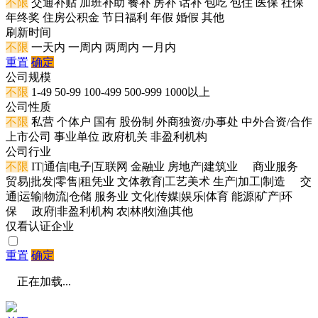
不限
交通补贴
加班补助
餐补
房补
话补
包吃
包住
医保
社保
年终奖
住房公积金
节日福利
年假
婚假
其他
刷新时间
不限
一天内
一周内
两周内
一月内
重置
确定
公司规模
不限
1-49
50-99
100-499
500-999
1000以上
公司性质
不限
私营
个体户
国有
股份制
外商独资/办事处
中外合资/合作
上市公司
事业单位
政府机关
非盈利机构
公司行业
不限
IT|通信|电子|互联网
金融业
房地产|建筑业
商业服务
贸易|批发|零售|租凭业
文体教育|工艺美术
生产|加工|制造
交
通|运输|物流|仓储
服务业
文化|传媒|娱乐|体育
能源|矿产|环
保
政府|非盈利机构
农|林|牧|渔|其他
仅看认证企业
重置
确定
正在加载...