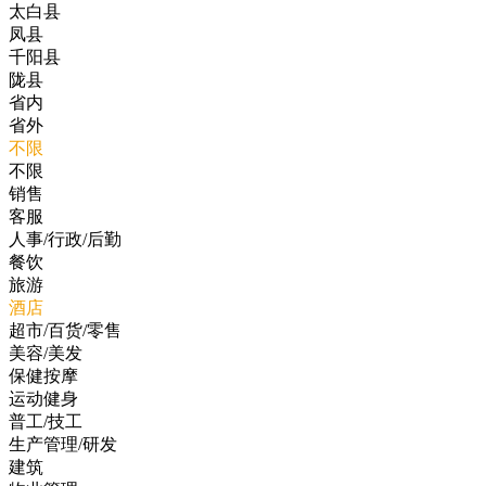
太白县
凤县
千阳县
陇县
省内
省外
不限
不限
销售
客服
人事/行政/后勤
餐饮
旅游
酒店
超市/百货/零售
美容/美发
保健按摩
运动健身
普工/技工
生产管理/研发
建筑