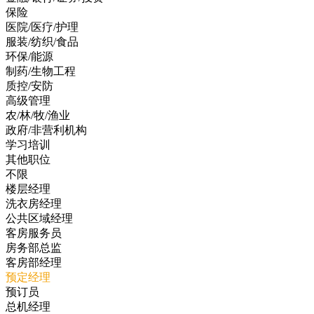
保险
医院/医疗/护理
服装/纺织/食品
环保/能源
制药/生物工程
质控/安防
高级管理
农/林/牧/渔业
政府/非营利机构
学习培训
其他职位
不限
楼层经理
洗衣房经理
公共区域经理
客房服务员
房务部总监
客房部经理
预定经理
预订员
总机经理