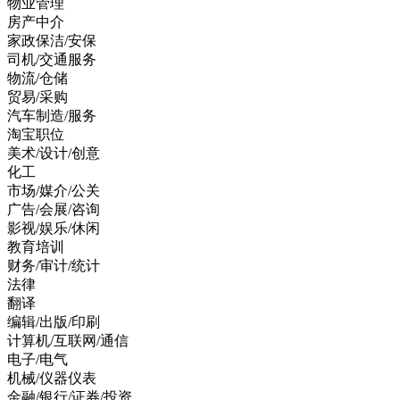
物业管理
房产中介
家政保洁/安保
司机/交通服务
物流/仓储
贸易/采购
汽车制造/服务
淘宝职位
美术/设计/创意
化工
市场/媒介/公关
广告/会展/咨询
影视/娱乐/休闲
教育培训
财务/审计/统计
法律
翻译
编辑/出版/印刷
计算机/互联网/通信
电子/电气
机械/仪器仪表
金融/银行/证券/投资