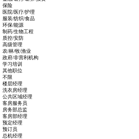
保险
医院/医疗/护理
服装/纺织/食品
环保/能源
制药/生物工程
质控/安防
高级管理
农/林/牧/渔业
政府/非营利机构
学习培训
其他职位
不限
楼层经理
洗衣房经理
公共区域经理
客房服务员
房务部总监
客房部经理
预定经理
预订员
总机经理