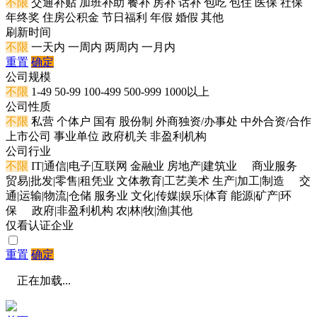
不限
交通补贴
加班补助
餐补
房补
话补
包吃
包住
医保
社保
年终奖
住房公积金
节日福利
年假
婚假
其他
刷新时间
不限
一天内
一周内
两周内
一月内
重置
确定
公司规模
不限
1-49
50-99
100-499
500-999
1000以上
公司性质
不限
私营
个体户
国有
股份制
外商独资/办事处
中外合资/合作
上市公司
事业单位
政府机关
非盈利机构
公司行业
不限
IT|通信|电子|互联网
金融业
房地产|建筑业
商业服务
贸易|批发|零售|租凭业
文体教育|工艺美术
生产|加工|制造
交
通|运输|物流|仓储
服务业
文化|传媒|娱乐|体育
能源|矿产|环
保
政府|非盈利机构
农|林|牧|渔|其他
仅看认证企业
重置
确定
正在加载...