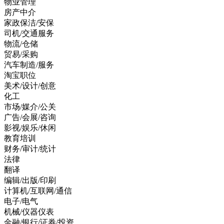
物业管理
房产中介
家政保洁/安保
司机/交通服务
物流/仓储
贸易/采购
汽车制造/服务
淘宝职位
美术/设计/创意
化工
市场/媒介/公关
广告/会展/咨询
影视/娱乐/休闲
教育培训
财务/审计/统计
法律
翻译
编辑/出版/印刷
计算机/互联网/通信
电子/电气
机械/仪器仪表
金融/银行/证券/投资