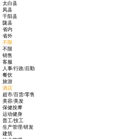
太白县
凤县
千阳县
陇县
省内
省外
不限
不限
销售
客服
人事/行政/后勤
餐饮
旅游
酒店
超市/百货/零售
美容/美发
保健按摩
运动健身
普工/技工
生产管理/研发
建筑