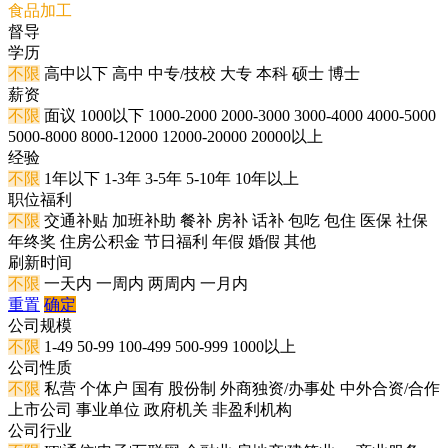
食品加工
督导
学历
不限
高中以下
高中
中专/技校
大专
本科
硕士
博士
薪资
不限
面议
1000以下
1000-2000
2000-3000
3000-4000
4000-5000
5000-8000
8000-12000
12000-20000
20000以上
经验
不限
1年以下
1-3年
3-5年
5-10年
10年以上
职位福利
不限
交通补贴
加班补助
餐补
房补
话补
包吃
包住
医保
社保
年终奖
住房公积金
节日福利
年假
婚假
其他
刷新时间
不限
一天内
一周内
两周内
一月内
重置
确定
公司规模
不限
1-49
50-99
100-499
500-999
1000以上
公司性质
不限
私营
个体户
国有
股份制
外商独资/办事处
中外合资/合作
上市公司
事业单位
政府机关
非盈利机构
公司行业