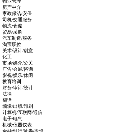
物业管理
房产中介
家政保洁/安保
司机/交通服务
物流/仓储
贸易/采购
汽车制造/服务
淘宝职位
美术/设计/创意
化工
市场/媒介/公关
广告/会展/咨询
影视/娱乐/休闲
教育培训
财务/审计/统计
法律
翻译
编辑/出版/印刷
计算机/互联网/通信
电子/电气
机械/仪器仪表
金融/银行/证券/投资