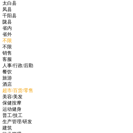
太白县
凤县
千阳县
陇县
省内
省外
不限
不限
销售
客服
人事/行政/后勤
餐饮
旅游
酒店
超市/百货/零售
美容/美发
保健按摩
运动健身
普工/技工
生产管理/研发
建筑