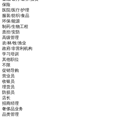
保险
医院/医疗/护理
服装/纺织/食品
环保/能源
制药/生物工程
质控/安防
高级管理
农/林/牧/渔业
政府/非营利机构
学习培训
其他职位
不限
促销导购
营业员
收银员
理货员
防损员
店长
招商经理
奢侈品业务
品类管理