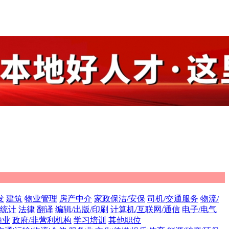
发
建筑
物业管理
房产中介
家政保洁/安保
司机/交通服务
物流/
/统计
法律
翻译
编辑/出版/印刷
计算机/互联网/通信
电子/电气
渔业
政府/非营利机构
学习培训
其他职位