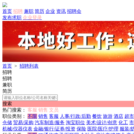
首页
招聘
兼职
简历
企业
资讯
招聘会
发布求职
企业登录
首页
>
招聘列表
招聘
招聘
兼职
简历
搜索
热门搜索：
客服
销售
文员
职位类别：
不限
销售
客服
人事/行政/后勤
餐饮
旅游
酒店
超市
仓储
贸易/采购
汽车制造/服务
淘宝职位
美术/设计/创意
化工
市
机械/仪器仪表
金融/银行/证券/投资
保险
医院/医疗/护理
服装/