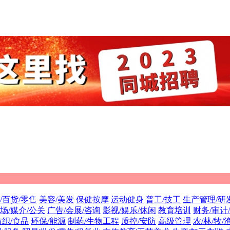
/百货/零售
美容/美发
保健按摩
运动健身
普工/技工
生产管理/研
场/媒介/公关
广告/会展/咨询
影视/娱乐/休闲
教育培训
财务/审计
纺织/食品
环保/能源
制药/生物工程
质控/安防
高级管理
农/林/牧/