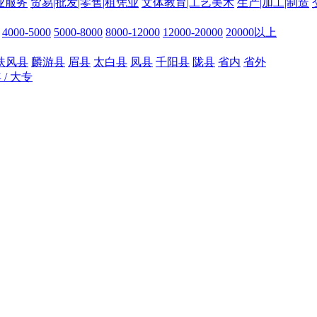
业服务
贸易|批发|零售|租凭业
文体教育|工艺美术
生产|加工|制造
4000-5000
5000-8000
8000-12000
12000-20000
20000以上
扶风县
麟游县
眉县
太白县
凤县
千阳县
陇县
省内
省外
年 / 大专