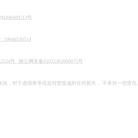
206000513号
946530514
22534号
陕公网安备61032302000075号
真伪，对于虚假类等信息对您造成的任何损失， 不承担一切责任