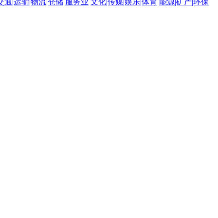
交通|运输|物流|仓储
服务业
文化|传媒|娱乐|体育
能源|矿产|环保