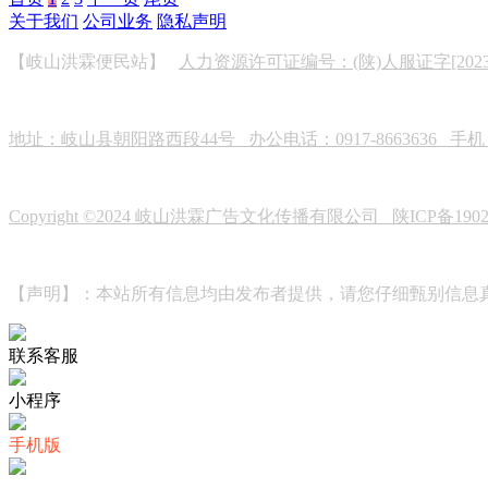
关于我们
公司业务
隐私声明
【岐山洪霖便民站】
人力资源许可证编号：(陕)人服证字[2023]0
地址：岐山县朝阳路西段44号 办公电话：0917-8663636 手机：19
Copyright ©2024 岐山洪霖广告文化传播有限公司
陕ICP备190
【声明】：本站所有信息均由发布者提供，请您仔细甄别信息
联系客服
小程序
手机版