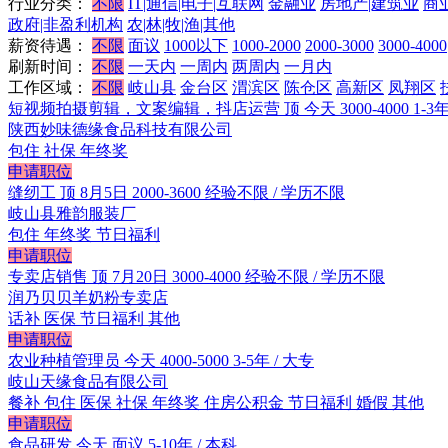
行业分类：
不限
IT|通信|电子|互联网
金融业
房地产|建筑业
商
政府|非盈利机构
农|林|牧|渔|其他
薪资待遇：
不限
面议
1000以下
1000-2000
2000-3000
3000-4000
刷新时间：
不限
一天内
一周内
两周内
一月内
工作区域：
不限
岐山县
金台区
渭滨区
陈仓区
高新区
凤翔区
短视频拍摄剪辑，文案编辑，抖店运营
顶
今天
3000-4000
1-3
陕西妙味德缘食品科技有限公司
包住
社保
年终奖
申请职位
缝纫工
顶
8月5日
2000-3600
经验不限 / 学历不限
岐山县雅韵服装厂
包住
年终奖
节日福利
申请职位
专卖店销售
顶
7月20日
3000-4000
经验不限 / 学历不限
润乃贝贝羊奶粉专卖店
话补
医保
节日福利
其他
申请职位
农业种植管理员
今天
4000-5000
3-5年 / 大专
岐山天缘食品有限公司
餐补
包住
医保
社保
年终奖
住房公积金
节日福利
婚假
其他
申请职位
食品研发
今天
面议
5-10年 / 本科