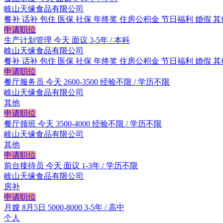
岐山天缘食品有限公司
餐补
话补
包住
医保
社保
年终奖
住房公积金
节日福利
婚假
其
申请职位
生产计划管理
今天
面议
3-5年 / 本科
岐山天缘食品有限公司
餐补
话补
包住
医保
社保
年终奖
住房公积金
节日福利
婚假
其
申请职位
餐厅服务员
今天
2600-3500
经验不限 / 学历不限
岐山天缘食品有限公司
其他
申请职位
餐厅领班
今天
3500-4000
经验不限 / 学历不限
岐山天缘食品有限公司
其他
申请职位
前台接待员
今天
面议
1-3年 / 学历不限
岐山天缘食品有限公司
房补
申请职位
月嫂
8月5日
5000-8000
3-5年 / 高中
个人