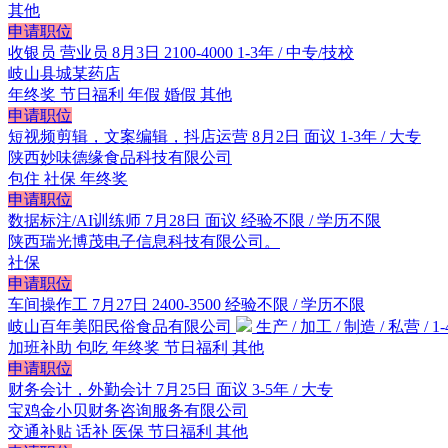
其他
申请职位
收银员 营业员
8月3日
2100-4000
1-3年 / 中专/技校
岐山县城某药店
年终奖
节日福利
年假
婚假
其他
申请职位
短视频剪辑，文案编辑，抖店运营
8月2日
面议
1-3年 / 大专
陕西妙味德缘食品科技有限公司
包住
社保
年终奖
申请职位
数据标注/AI训练师
7月28日
面议
经验不限 / 学历不限
陕西瑞光博茂电子信息科技有限公司。
社保
申请职位
车间操作工
7月27日
2400-3500
经验不限 / 学历不限
岐山百年美阳民俗食品有限公司
生产 / 加工 / 制造 / 私营 / 1-
加班补助
包吃
年终奖
节日福利
其他
申请职位
财务会计，外勤会计
7月25日
面议
3-5年 / 大专
宝鸡金小贝财务咨询服务有限公司
交通补贴
话补
医保
节日福利
其他