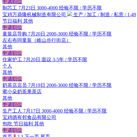
申请职位
制芯工
7月23日
3000-4000
经验不限 / 学历不限
宝鸡万鼎隆机械制造有限公司
生产 / 加工 / 制造 / 私营 / 1-49
节日福利
其他
申请职位
童装店导购
7月20日
2000-3000
经验不限 / 学历不限
左右布同童装（岐山步行街店）
其他
申请职位
住家护工
7月20日
面议
3-5年 / 学历不限
个人
其他
申请职位
奶茶店店员
7月19日
2000-3000
经验不限 / 学历不限
蜜小朵奶茶果茶店
其他
申请职位
生产工人
7月17日
3000-4000
经验不限 / 学历不限
宝鸡德有邻食品有限公司
包吃
节日福利
其他
申请职位
首页
1
2
3
下一页
尾页