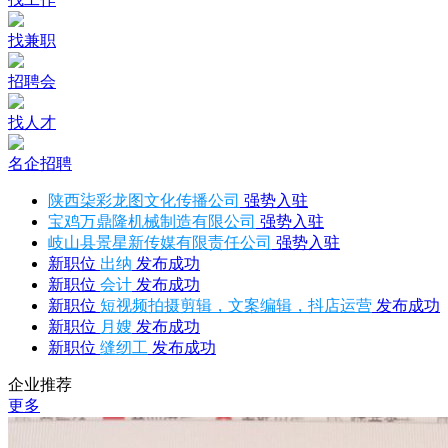
找兼职
招聘会
找人才
名企招聘
陕西柒彩龙图文化传播公司
强势入驻
宝鸡万鼎隆机械制造有限公司
强势入驻
岐山县景星新传媒有限责任公司
强势入驻
新职位
出纳
发布成功
新职位
会计
发布成功
新职位
短视频拍摄剪辑，文案编辑，抖店运营
发布成功
新职位
月嫂
发布成功
新职位
缝纫工
发布成功
企业推荐
更多