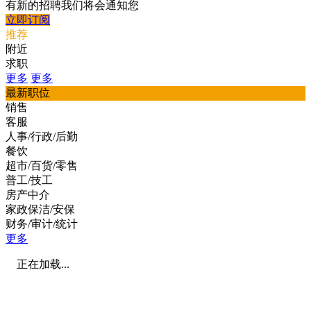
有新的招聘我们将会通知您
立即订阅
推荐
附近
求职
更多
更多
最新职位
销售
客服
人事/行政/后勤
餐饮
超市/百货/零售
普工/技工
房产中介
家政保洁/安保
财务/审计/统计
更多
正在加载...