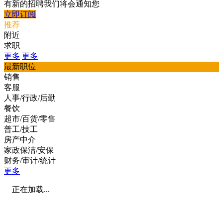
有新的招聘我们将会通知您
立即订阅
推荐
附近
求职
更多
更多
最新职位
销售
客服
人事/行政/后勤
餐饮
超市/百货/零售
普工/技工
房产中介
家政保洁/安保
财务/审计/统计
更多
正在加载...