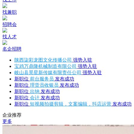
找兼职
招聘会
找人才
名企招聘
陕西柒彩龙图文化传播公司
强势入驻
宝鸡万鼎隆机械制造有限公司
强势入驻
岐山县景星新传媒有限责任公司
强势入驻
新职位
前台服务员
发布成功
新职位
理货员收银员
发布成功
新职位
出纳
发布成功
新职位
会计
发布成功
新职位
短视频拍摄剪辑，文案编辑，抖店运营
发布成功
企业推荐
更多