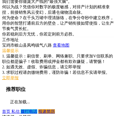
我们需要你做庞大产线的“最强大脑”。
何以为战？凭借你对数字的极度敏感，对排产计划的精准拿
捏，前接销售风云变幻，后通仓储物流命脉。
何为使命？在千头万绪中理清脉络，在争分夺秒中建立秩序，
用你的智慧打通前后方的壁垒，让产销衔接如臂使指，让生产
节奏气贯长虹。
你若稳则后方无忧，你若定则前方必胜。
工作地址
宝鸡市岐山县凤鸣镇气八路
查看地图
温馨提示
1. 温馨提示：刷信誉、刷单、网络兼职、只要求加V信联系的
职位都是骗子！收取费用或押金都有欺诈嫌疑，请警惕！
2. 如遇无效、虚假、诈骗信息，请立即举报
3. 求职过程请勿缴纳费用，谨防诈骗！若信息不实请举报。
立即举报
推荐职位
正在加载...
首页
私信
拨打电话
投递简历