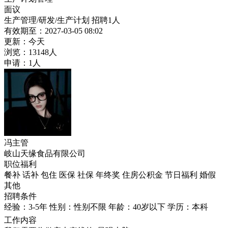
面议
生产管理/研发/生产计划
招聘1人
有效期至：2027-03-05 08:02
更新：今天
浏览：13148人
申请：1人
冯主管
岐山天缘食品有限公司
职位福利
餐补
话补
包住
医保
社保
年终奖
住房公积金
节日福利
婚假
其他
招聘条件
经验：3-5年
性别：性别不限
年龄：40岁以下
学历：本科
工作内容