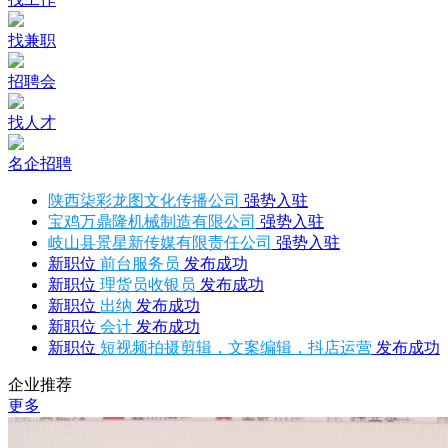
找兼职
招聘会
找人才
名企招聘
陕西柒彩龙图文化传播公司
强势入驻
宝鸡万鼎隆机械制造有限公司
强势入驻
岐山县景星新传媒有限责任公司
强势入驻
新职位
前台服务员
发布成功
新职位
理货员收银员
发布成功
新职位
出纳
发布成功
新职位
会计
发布成功
新职位
短视频拍摄剪辑，文案编辑，抖店运营
发布成功
企业推荐
更多