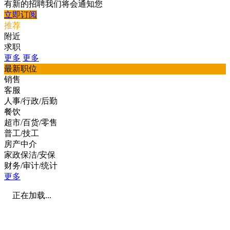
有新的招聘我们将会通知您
立即订阅
推荐
附近
求职
更多
更多
最新职位
销售
客服
人事/行政/后勤
餐饮
超市/百货/零售
普工/技工
房产中介
家政保洁/安保
财务/审计/统计
更多
正在加载...