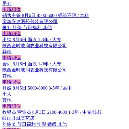
房补
申请职位
销售主管
8月6日
4500-6000
经验不限 / 本科
宝鸡兴达医药包装有限公司
餐补
社保
节日福利
其他
申请职位
出纳
8月6日
面议
1-3年 / 大专
陕西金时岐润农业科技有限公司
其他
申请职位
会计
8月6日
面议
1-3年 / 大专
陕西金时岐润农业科技有限公司
其他
申请职位
月嫂
8月5日
5000-8000
3-5年 / 高中
个人
其他
申请职位
收银员 营业员
8月3日
2100-4000
1-3年 / 中专/技校
岐山县城某药店
年终奖
节日福利
年假
婚假
其他