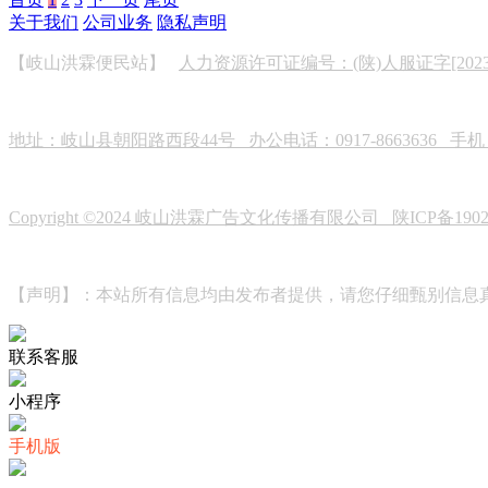
关于我们
公司业务
隐私声明
【岐山洪霖便民站】
人力资源许可证编号：(陕)人服证字[2023]0
地址：岐山县朝阳路西段44号 办公电话：0917-8663636 手机：19
Copyright ©2024 岐山洪霖广告文化传播有限公司
陕ICP备190
【声明】：本站所有信息均由发布者提供，请您仔细甄别信息
联系客服
小程序
手机版