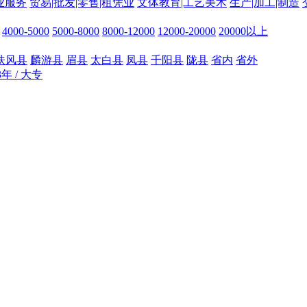
业服务
贸易|批发|零售|租凭业
文体教育|工艺美术
生产|加工|制造
4000-5000
5000-8000
8000-12000
12000-20000
20000以上
扶风县
麟游县
眉县
太白县
凤县
千阳县
陇县
省内
省外
3年 / 大专