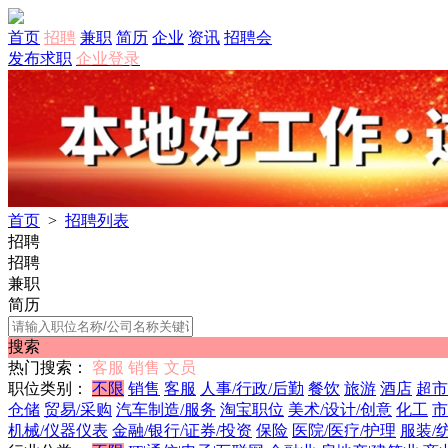
首页
招聘
兼职
简历
企业
资讯
招聘会
发布求职
企业登录
首页
>
招聘列表
招聘
招聘
兼职
简历
搜索
热门搜索：
客服
销售
文员
职位类别：
不限
销售
客服
人事/行政/后勤
餐饮
旅游
酒店
超市
仓储
贸易/采购
汽车制造/服务
淘宝职位
美术/设计/创意
化工
市
机械/仪器仪表
金融/银行/证券/投资
保险
医院/医疗/护理
服装/