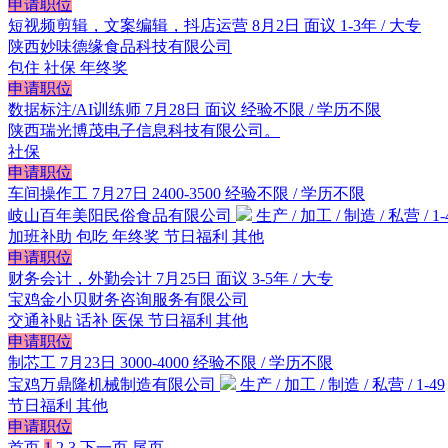
申请职位
短视频剪辑，文案编辑，抖店运营
8月2日
面议
1-3年 / 大专
陕西妙味德缘食品科技有限公司
包住
社保
年终奖
申请职位
数据标注/AI训练师
7月28日
面议
经验不限 / 学历不限
陕西瑞光博茂电子信息科技有限公司。
社保
申请职位
车间操作工
7月27日
2400-3500
经验不限 / 学历不限
岐山百年美阳民俗食品有限公司
生产 / 加工 / 制造 / 私营 / 1-
加班补助
包吃
年终奖
节日福利
其他
申请职位
财务会计，外勤会计
7月25日
面议
3-5年 / 大专
宝鸡金小贝财务咨询服务有限公司
交通补贴
话补
医保
节日福利
其他
申请职位
制芯工
7月23日
3000-4000
经验不限 / 学历不限
宝鸡万鼎隆机械制造有限公司
生产 / 加工 / 制造 / 私营 / 1-49
节日福利
其他
申请职位
首页
1
2
3
下一页
尾页