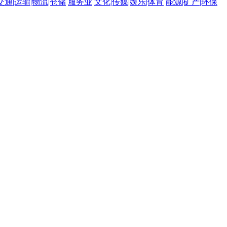
交通|运输|物流|仓储
服务业
文化|传媒|娱乐|体育
能源|矿产|环保