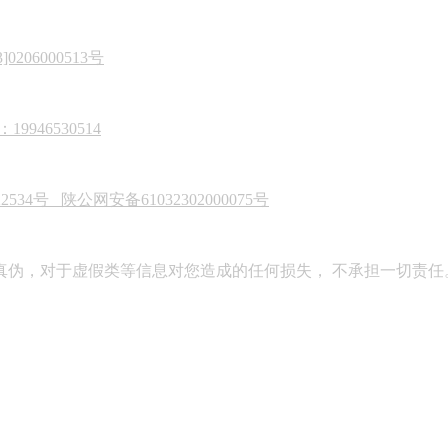
206000513号
946530514
22534号
陕公网安备61032302000075号
真伪，对于虚假类等信息对您造成的任何损失， 不承担一切责任