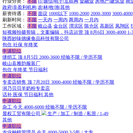
行业分类：
不限
IT|通信|电子|互联网
金融业
房地产|建筑业
商
政府|非盈利机构
农|林|牧|渔|其他
薪资待遇：
不限
面议
1000以下
1000-2000
2000-3000
3000-4000
刷新时间：
不限
一天内
一周内
两周内
一月内
工作区域：
不限
岐山县
金台区
渭滨区
陈仓区
高新区
凤翔区
短视频拍摄剪辑，文案编辑，抖店运营
顶
8月6日
3000-4000
1-
陕西妙味德缘食品科技有限公司
包住
社保
年终奖
申请职位
缝纫工
顶
8月5日
2000-3600
经验不限 / 学历不限
岐山县雅韵服装厂
包住
年终奖
节日福利
申请职位
专卖店销售
顶
7月20日
3000-4000
经验不限 / 学历不限
润乃贝贝羊奶粉专卖店
话补
医保
节日福利
其他
申请职位
杂工
今天
4000-6000
经验不限 / 学历不限
显权工贸有限公司
生产 / 加工 / 制造 / 私营 / 1-49
其他
申请职位
农业种植管理员
今天
4000-5000
3-5年 / 大专