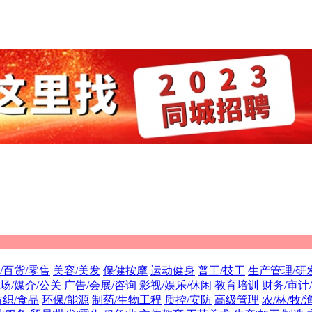
/百货/零售
美容/美发
保健按摩
运动健身
普工/技工
生产管理/研
场/媒介/公关
广告/会展/咨询
影视/娱乐/休闲
教育培训
财务/审计
纺织/食品
环保/能源
制药/生物工程
质控/安防
高级管理
农/林/牧/