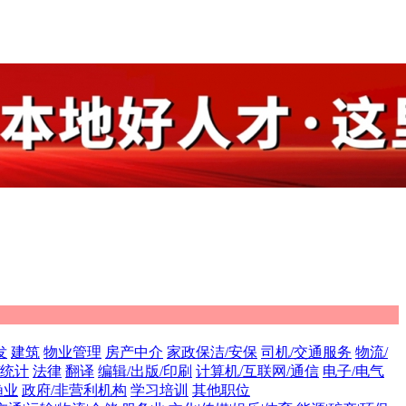
发
建筑
物业管理
房产中介
家政保洁/安保
司机/交通服务
物流/
/统计
法律
翻译
编辑/出版/印刷
计算机/互联网/通信
电子/电气
渔业
政府/非营利机构
学习培训
其他职位