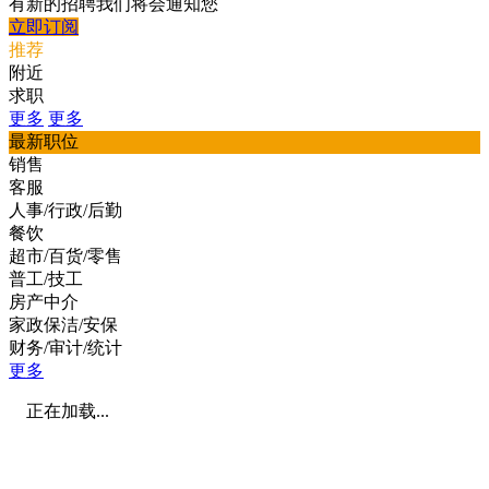
有新的招聘我们将会通知您
立即订阅
推荐
附近
求职
更多
更多
最新职位
销售
客服
人事/行政/后勤
餐饮
超市/百货/零售
普工/技工
房产中介
家政保洁/安保
财务/审计/统计
更多
正在加载...