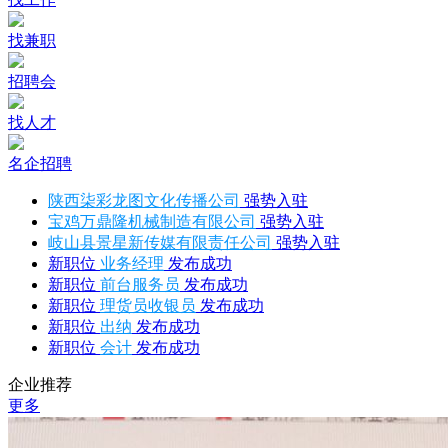
找兼职
招聘会
找人才
名企招聘
陕西柒彩龙图文化传播公司
强势入驻
宝鸡万鼎隆机械制造有限公司
强势入驻
岐山县景星新传媒有限责任公司
强势入驻
新职位
业务经理
发布成功
新职位
前台服务员
发布成功
新职位
理货员收银员
发布成功
新职位
出纳
发布成功
新职位
会计
发布成功
企业推荐
更多