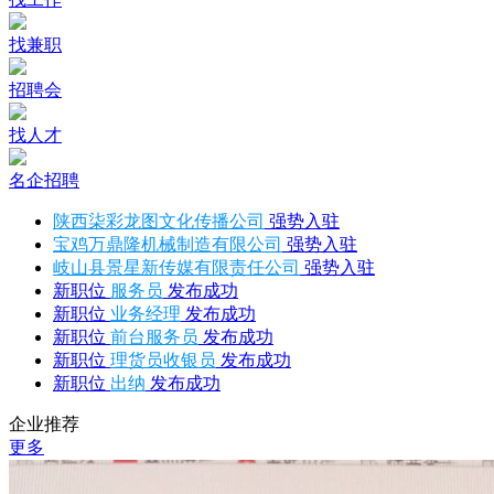
找兼职
招聘会
找人才
名企招聘
陕西柒彩龙图文化传播公司
强势入驻
宝鸡万鼎隆机械制造有限公司
强势入驻
岐山县景星新传媒有限责任公司
强势入驻
新职位
服务员
发布成功
新职位
业务经理
发布成功
新职位
前台服务员
发布成功
新职位
理货员收银员
发布成功
新职位
出纳
发布成功
企业推荐
更多