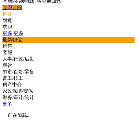
有新的招聘我们将会通知您
立即订阅
推荐
附近
求职
更多
更多
最新职位
销售
客服
人事/行政/后勤
餐饮
超市/百货/零售
普工/技工
房产中介
家政保洁/安保
财务/审计/统计
更多
正在加载...