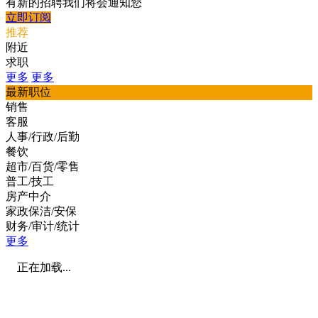
有新的招聘我们将会通知您
立即订阅
推荐
附近
求职
更多
更多
最新职位
销售
客服
人事/行政/后勤
餐饮
超市/百货/零售
普工/技工
房产中介
家政保洁/安保
财务/审计/统计
更多
正在加载...