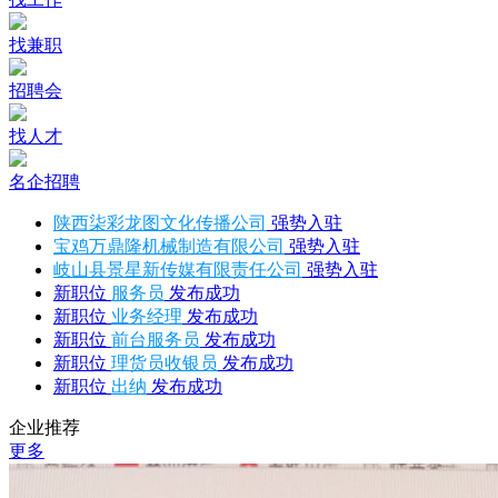
找兼职
招聘会
找人才
名企招聘
陕西柒彩龙图文化传播公司
强势入驻
宝鸡万鼎隆机械制造有限公司
强势入驻
岐山县景星新传媒有限责任公司
强势入驻
新职位
服务员
发布成功
新职位
业务经理
发布成功
新职位
前台服务员
发布成功
新职位
理货员收银员
发布成功
新职位
出纳
发布成功
企业推荐
更多