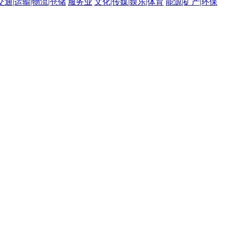
交通|运输|物流|仓储
服务业
文化|传媒|娱乐|体育
能源|矿产|环保