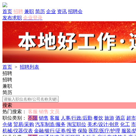
首页
招聘
兼职
简历
企业
资讯
招聘会
发布求职
企业登录
首页
>
招聘列表
招聘
招聘
兼职
简历
搜索
热门搜索：
客服
销售
文员
职位类别：
不限
销售
客服
人事/行政/后勤
餐饮
旅游
酒店
超市
仓储
贸易/采购
汽车制造/服务
淘宝职位
美术/设计/创意
化工
市
机械/仪器仪表
金融/银行/证券/投资
保险
医院/医疗/护理
服装/