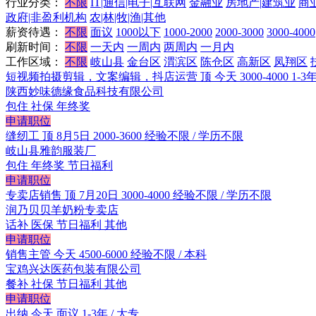
行业分类：
不限
IT|通信|电子|互联网
金融业
房地产|建筑业
商
政府|非盈利机构
农|林|牧|渔|其他
薪资待遇：
不限
面议
1000以下
1000-2000
2000-3000
3000-4000
刷新时间：
不限
一天内
一周内
两周内
一月内
工作区域：
不限
岐山县
金台区
渭滨区
陈仓区
高新区
凤翔区
短视频拍摄剪辑，文案编辑，抖店运营
顶
今天
3000-4000
1-3
陕西妙味德缘食品科技有限公司
包住
社保
年终奖
申请职位
缝纫工
顶
8月5日
2000-3600
经验不限 / 学历不限
岐山县雅韵服装厂
包住
年终奖
节日福利
申请职位
专卖店销售
顶
7月20日
3000-4000
经验不限 / 学历不限
润乃贝贝羊奶粉专卖店
话补
医保
节日福利
其他
申请职位
销售主管
今天
4500-6000
经验不限 / 本科
宝鸡兴达医药包装有限公司
餐补
社保
节日福利
其他
申请职位
出纳
今天
面议
1-3年 / 大专