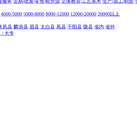
业服务
贸易|批发|零售|租凭业
文体教育|工艺美术
生产|加工|制造
4000-5000
5000-8000
8000-12000
12000-20000
20000以上
扶风县
麟游县
眉县
太白县
凤县
千阳县
陇县
省内
省外
年 / 大专