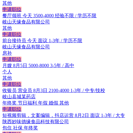
其他
申请职位
餐厅领班
今天
3500-4000
经验不限 / 学历不限
岐山天缘食品有限公司
其他
申请职位
前台接待员
今天
面议
1-3年 / 学历不限
岐山天缘食品有限公司
房补
申请职位
月嫂
8月5日
5000-8000
3-5年 / 高中
个人
其他
申请职位
收银员 营业员
8月3日
2100-4000
1-3年 / 中专/技校
岐山县城某药店
年终奖
节日福利
年假
婚假
其他
申请职位
短视频剪辑，文案编辑，抖店运营
8月2日
面议
1-3年 / 大专
陕西妙味德缘食品科技有限公司
包住
社保
年终奖