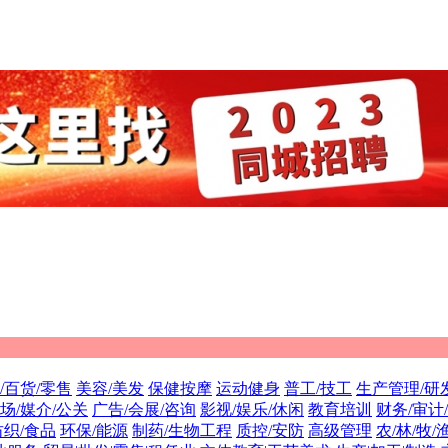
/百货/零售
美容/美发
保健按摩
运动健身
普工/技工
生产管理/研
场/媒介/公关
广告/会展/咨询
影视/娱乐/休闲
教育培训
财务/审计
纺织/食品
环保/能源
制药/生物工程
质控/安防
高级管理
农/林/牧/