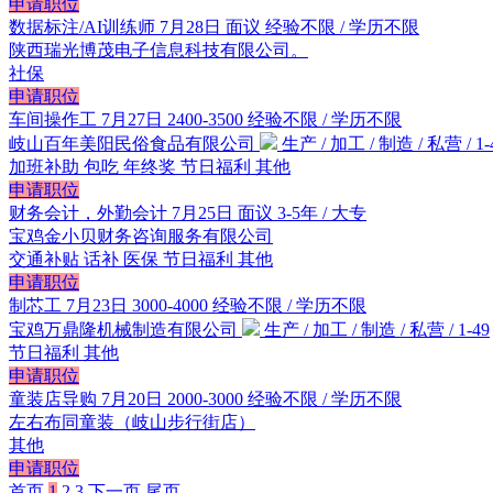
申请职位
数据标注/AI训练师
7月28日
面议
经验不限 / 学历不限
陕西瑞光博茂电子信息科技有限公司。
社保
申请职位
车间操作工
7月27日
2400-3500
经验不限 / 学历不限
岐山百年美阳民俗食品有限公司
生产 / 加工 / 制造 / 私营 / 1-
加班补助
包吃
年终奖
节日福利
其他
申请职位
财务会计，外勤会计
7月25日
面议
3-5年 / 大专
宝鸡金小贝财务咨询服务有限公司
交通补贴
话补
医保
节日福利
其他
申请职位
制芯工
7月23日
3000-4000
经验不限 / 学历不限
宝鸡万鼎隆机械制造有限公司
生产 / 加工 / 制造 / 私营 / 1-49
节日福利
其他
申请职位
童装店导购
7月20日
2000-3000
经验不限 / 学历不限
左右布同童装（岐山步行街店）
其他
申请职位
首页
1
2
3
下一页
尾页