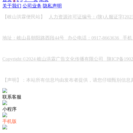
关于我们
公司业务
隐私声明
【岐山洪霖便民站】
人力资源许可证编号：(陕)人服证字[2023]0
地址：岐山县朝阳路西段44号 办公电话：0917-8663636 手机：19
Copyright ©2024 岐山洪霖广告文化传播有限公司
陕ICP备190
【声明】：本站所有信息均由发布者提供，请您仔细甄别信息
联系客服
小程序
手机版