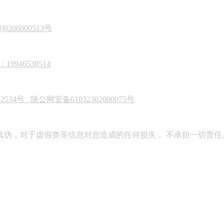
206000513号
946530514
22534号
陕公网安备61032302000075号
真伪，对于虚假类等信息对您造成的任何损失， 不承担一切责任