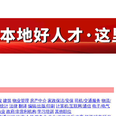
发
建筑
物业管理
房产中介
家政保洁/安保
司机/交通服务
物流/
/统计
法律
翻译
编辑/出版/印刷
计算机/互联网/通信
电子/电气
渔业
政府/非营利机构
学习培训
其他职位