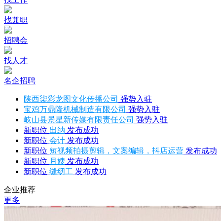
找兼职
招聘会
找人才
名企招聘
陕西柒彩龙图文化传播公司
强势入驻
宝鸡万鼎隆机械制造有限公司
强势入驻
岐山县景星新传媒有限责任公司
强势入驻
新职位
出纳
发布成功
新职位
会计
发布成功
新职位
短视频拍摄剪辑，文案编辑，抖店运营
发布成功
新职位
月嫂
发布成功
新职位
缝纫工
发布成功
企业推荐
更多