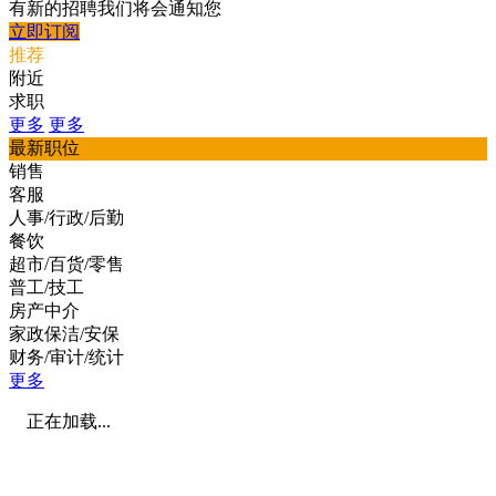
有新的招聘我们将会通知您
立即订阅
推荐
附近
求职
更多
更多
最新职位
销售
客服
人事/行政/后勤
餐饮
超市/百货/零售
普工/技工
房产中介
家政保洁/安保
财务/审计/统计
更多
正在加载...