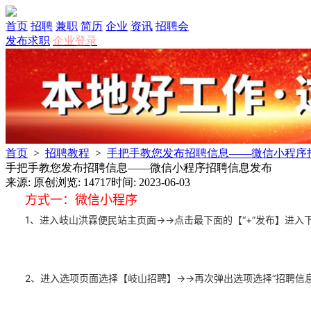
首页
招聘
兼职
简历
企业
资讯
招聘会
发布求职
企业登录
首页
>
招聘教程
>
手把手教您发布招聘信息——微信小程序
手把手教您发布招聘信息——微信小程序招聘信息发布
来源: 原创
浏览: 14717
时间: 2023-06-03
方式一：微信小程序
1、进入岐山洪霖便民站主页面→→点击最下面的【“+”发布】进入
2、进入选项页面选择【岐山招聘】→→再次弹出选项选择“招聘信