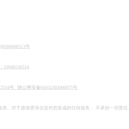
206000513号
946530514
22534号
陕公网安备61032302000075号
真伪，对于虚假类等信息对您造成的任何损失， 不承担一切责任