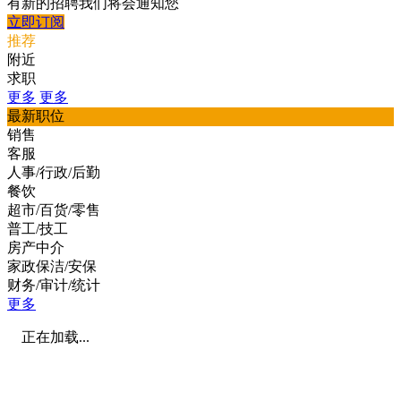
有新的招聘我们将会通知您
立即订阅
推荐
附近
求职
更多
更多
最新职位
销售
客服
人事/行政/后勤
餐饮
超市/百货/零售
普工/技工
房产中介
家政保洁/安保
财务/审计/统计
更多
正在加载...