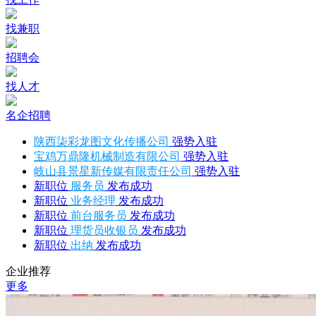
找兼职
招聘会
找人才
名企招聘
陕西柒彩龙图文化传播公司
强势入驻
宝鸡万鼎隆机械制造有限公司
强势入驻
岐山县景星新传媒有限责任公司
强势入驻
新职位
服务员
发布成功
新职位
业务经理
发布成功
新职位
前台服务员
发布成功
新职位
理货员收银员
发布成功
新职位
出纳
发布成功
企业推荐
更多