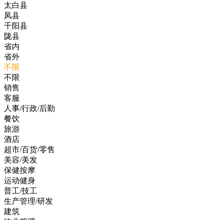
太白县
凤县
千阳县
陇县
省内
省外
不限
不限
销售
客服
人事/行政/后勤
餐饮
旅游
酒店
超市/百货/零售
美容/美发
保健按摩
运动健身
普工/技工
生产管理/研发
建筑