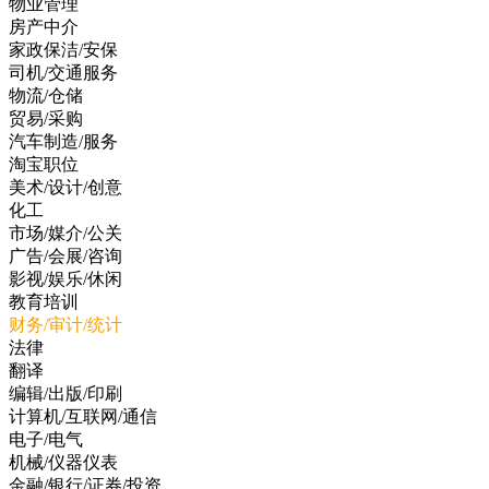
物业管理
房产中介
家政保洁/安保
司机/交通服务
物流/仓储
贸易/采购
汽车制造/服务
淘宝职位
美术/设计/创意
化工
市场/媒介/公关
广告/会展/咨询
影视/娱乐/休闲
教育培训
财务/审计/统计
法律
翻译
编辑/出版/印刷
计算机/互联网/通信
电子/电气
机械/仪器仪表
金融/银行/证券/投资