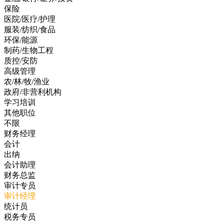
保险
医院/医疗/护理
服装/纺织/食品
环保/能源
制药/生物工程
质控/安防
高级管理
农/林/牧/渔业
政府/非营利机构
学习培训
其他职位
不限
财务经理
会计
出纳
会计助理
财务总监
审计专员
审计经理
统计员
税务专员