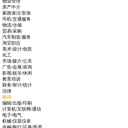
物业管理
房产中介
家政保洁/安保
司机/交通服务
物流/仓储
贸易/采购
汽车制造/服务
淘宝职位
美术/设计/创意
化工
市场/媒介/公关
广告/会展/咨询
影视/娱乐/休闲
教育培训
财务/审计/统计
法律
翻译
编辑/出版/印刷
计算机/互联网/通信
电子/电气
机械/仪器仪表
金融/银行/证券/投资