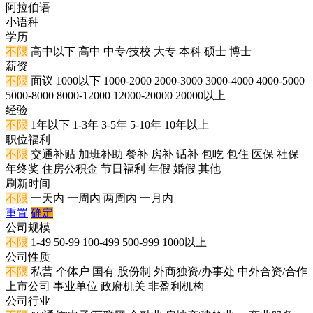
阿拉伯语
小语种
学历
不限
高中以下
高中
中专/技校
大专
本科
硕士
博士
薪资
不限
面议
1000以下
1000-2000
2000-3000
3000-4000
4000-5000
5000-8000
8000-12000
12000-20000
20000以上
经验
不限
1年以下
1-3年
3-5年
5-10年
10年以上
职位福利
不限
交通补贴
加班补助
餐补
房补
话补
包吃
包住
医保
社保
年终奖
住房公积金
节日福利
年假
婚假
其他
刷新时间
不限
一天内
一周内
两周内
一月内
重置
确定
公司规模
不限
1-49
50-99
100-499
500-999
1000以上
公司性质
不限
私营
个体户
国有
股份制
外商独资/办事处
中外合资/合作
上市公司
事业单位
政府机关
非盈利机构
公司行业