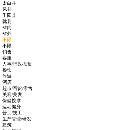
太白县
凤县
千阳县
陇县
省内
省外
不限
不限
销售
客服
人事/行政/后勤
餐饮
旅游
酒店
超市/百货/零售
美容/美发
保健按摩
运动健身
普工/技工
生产管理/研发
建筑