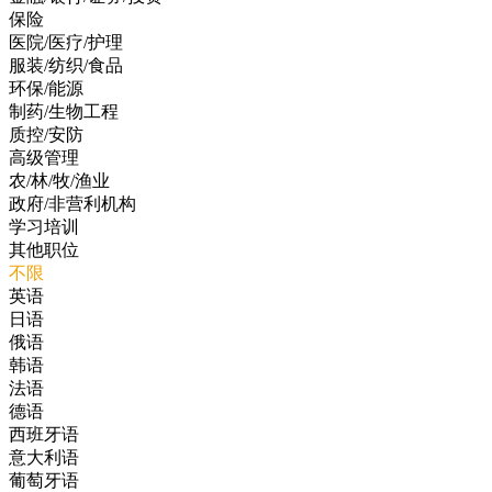
保险
医院/医疗/护理
服装/纺织/食品
环保/能源
制药/生物工程
质控/安防
高级管理
农/林/牧/渔业
政府/非营利机构
学习培训
其他职位
不限
英语
日语
俄语
韩语
法语
德语
西班牙语
意大利语
葡萄牙语