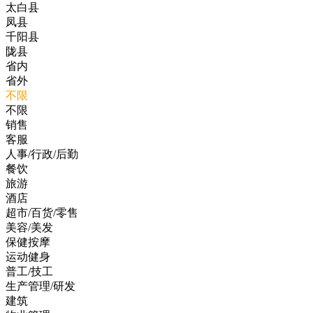
太白县
凤县
千阳县
陇县
省内
省外
不限
不限
销售
客服
人事/行政/后勤
餐饮
旅游
酒店
超市/百货/零售
美容/美发
保健按摩
运动健身
普工/技工
生产管理/研发
建筑