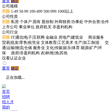
重置
确定
公司规模
不限
1-49
50-99
100-499
500-999
1000以上
公司性质
不限
私营
个体户
国有
股份制
外商独资/办事处
中外合资/合作
上市公司
事业单位
政府机关
非盈利机构
公司行业
不限
IT|通信|电子|互联网
金融业
房地产|建筑业
商业服务
贸易|批发|零售|租凭业
文体教育|工艺美术
生产|加工|制造
交
通|运输|物流|仓储
服务业
文化|传媒|娱乐|体育
能源|矿产|环
保
政府|非盈利机构
农|林|牧|渔|其他
仅看认证企业
重置
确定
正在加载...
首页
招聘
招人才
我的