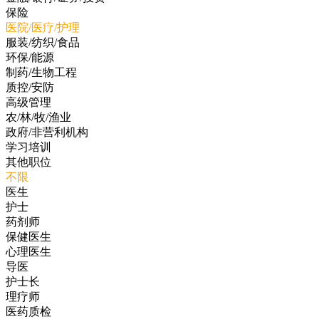
保险
医院/医疗/护理
服装/纺织/食品
环保/能源
制药/生物工程
质控/安防
高级管理
农/林/牧/渔业
政府/非营利机构
学习培训
其他职位
不限
医生
护士
药剂师
保健医生
心理医生
导医
护士长
理疗师
医药质检