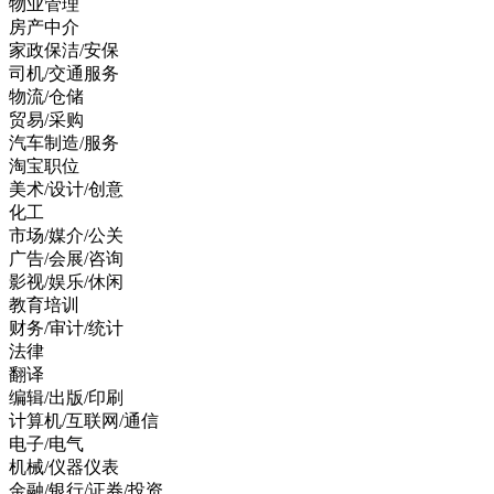
物业管理
房产中介
家政保洁/安保
司机/交通服务
物流/仓储
贸易/采购
汽车制造/服务
淘宝职位
美术/设计/创意
化工
市场/媒介/公关
广告/会展/咨询
影视/娱乐/休闲
教育培训
财务/审计/统计
法律
翻译
编辑/出版/印刷
计算机/互联网/通信
电子/电气
机械/仪器仪表
金融/银行/证券/投资