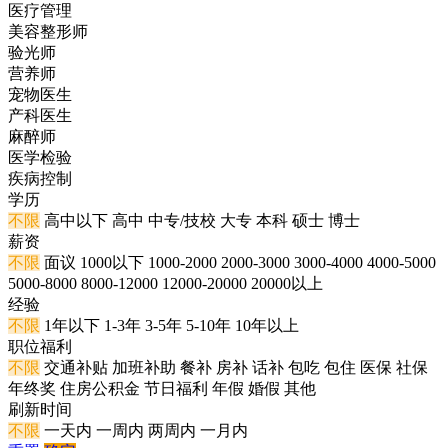
医疗管理
美容整形师
验光师
营养师
宠物医生
产科医生
麻醉师
医学检验
疾病控制
学历
不限
高中以下
高中
中专/技校
大专
本科
硕士
博士
薪资
不限
面议
1000以下
1000-2000
2000-3000
3000-4000
4000-5000
5000-8000
8000-12000
12000-20000
20000以上
经验
不限
1年以下
1-3年
3-5年
5-10年
10年以上
职位福利
不限
交通补贴
加班补助
餐补
房补
话补
包吃
包住
医保
社保
年终奖
住房公积金
节日福利
年假
婚假
其他
刷新时间
不限
一天内
一周内
两周内
一月内