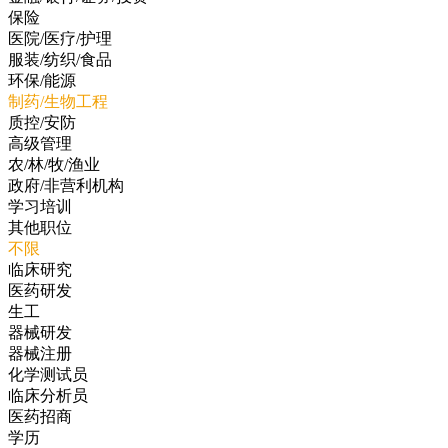
保险
医院/医疗/护理
服装/纺织/食品
环保/能源
制药/生物工程
质控/安防
高级管理
农/林/牧/渔业
政府/非营利机构
学习培训
其他职位
不限
临床研究
医药研发
生工
器械研发
器械注册
化学测试员
临床分析员
医药招商
学历