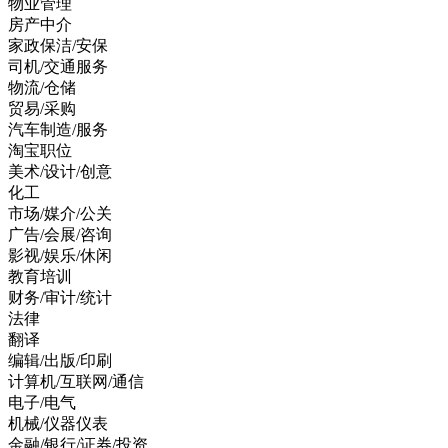
物业管理
房产中介
家政保洁/安保
司机/交通服务
物流/仓储
贸易/采购
汽车制造/服务
淘宝职位
美术/设计/创意
化工
市场/媒介/公关
广告/会展/咨询
影视/娱乐/休闲
教育培训
财务/审计/统计
法律
翻译
编辑/出版/印刷
计算机/互联网/通信
电子/电气
机械/仪器仪表
金融/银行/证券/投资