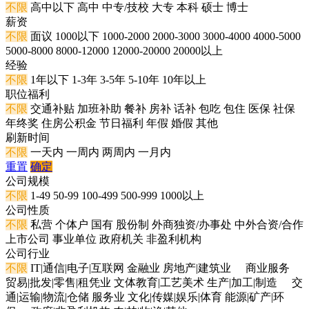
不限
高中以下
高中
中专/技校
大专
本科
硕士
博士
薪资
不限
面议
1000以下
1000-2000
2000-3000
3000-4000
4000-5000
5000-8000
8000-12000
12000-20000
20000以上
经验
不限
1年以下
1-3年
3-5年
5-10年
10年以上
职位福利
不限
交通补贴
加班补助
餐补
房补
话补
包吃
包住
医保
社保
年终奖
住房公积金
节日福利
年假
婚假
其他
刷新时间
不限
一天内
一周内
两周内
一月内
重置
确定
公司规模
不限
1-49
50-99
100-499
500-999
1000以上
公司性质
不限
私营
个体户
国有
股份制
外商独资/办事处
中外合资/合作
上市公司
事业单位
政府机关
非盈利机构
公司行业
不限
IT|通信|电子|互联网
金融业
房地产|建筑业
商业服务
贸易|批发|零售|租凭业
文体教育|工艺美术
生产|加工|制造
交
通|运输|物流|仓储
服务业
文化|传媒|娱乐|体育
能源|矿产|环