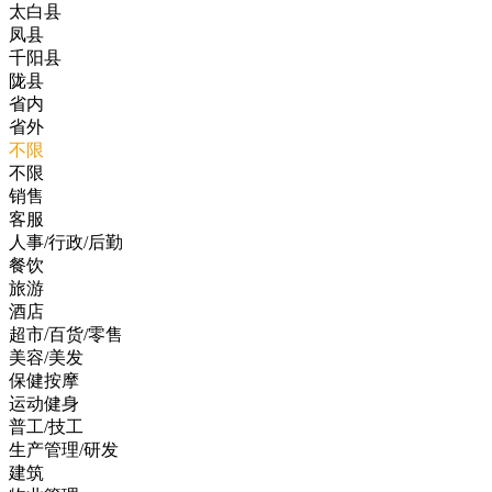
太白县
凤县
千阳县
陇县
省内
省外
不限
不限
销售
客服
人事/行政/后勤
餐饮
旅游
酒店
超市/百货/零售
美容/美发
保健按摩
运动健身
普工/技工
生产管理/研发
建筑