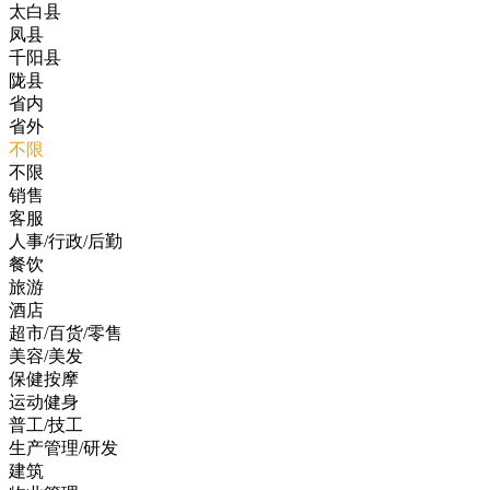
太白县
凤县
千阳县
陇县
省内
省外
不限
不限
销售
客服
人事/行政/后勤
餐饮
旅游
酒店
超市/百货/零售
美容/美发
保健按摩
运动健身
普工/技工
生产管理/研发
建筑