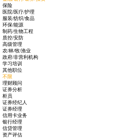
保险
医院/医疗/护理
服装/纺织/食品
环保/能源
制药/生物工程
质控/安防
高级管理
农/林/牧/渔业
政府/非营利机构
学习培训
其他职位
不限
理财顾问
证券分析
柜员
证券经纪人
证券经理
信用卡业务
银行经理
信贷管理
资产评估