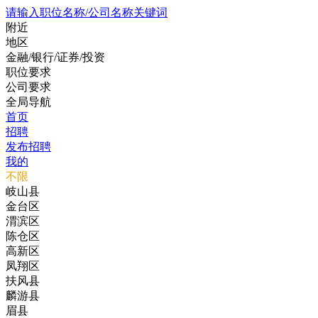
请输入职位名称/公司名称关键词
附近
地区
金融/银行/证券/投资
职位要求
公司要求
全局导航
首页
招聘
发布招聘
我的
不限
岐山县
金台区
渭滨区
陈仓区
高新区
凤翔区
扶风县
麟游县
眉县