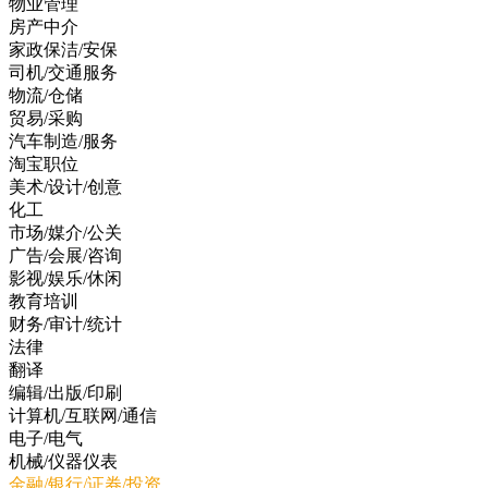
物业管理
房产中介
家政保洁/安保
司机/交通服务
物流/仓储
贸易/采购
汽车制造/服务
淘宝职位
美术/设计/创意
化工
市场/媒介/公关
广告/会展/咨询
影视/娱乐/休闲
教育培训
财务/审计/统计
法律
翻译
编辑/出版/印刷
计算机/互联网/通信
电子/电气
机械/仪器仪表
金融/银行/证券/投资