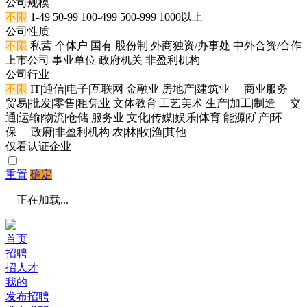
公司规模
不限
1-49
50-99
100-499
500-999
1000以上
公司性质
不限
私营
个体户
国有
股份制
外商独资/办事处
中外合资/合作
上市公司
事业单位
政府机关
非盈利机构
公司行业
不限
IT|通信|电子|互联网
金融业
房地产|建筑业
商业服务
贸易|批发|零售|租凭业
文体教育|工艺美术
生产|加工|制造
交
通|运输|物流|仓储
服务业
文化|传媒|娱乐|体育
能源|矿产|环
保
政府|非盈利机构
农|林|牧|渔|其他
仅看认证企业
重置
确定
正在加载...
首页
招聘
招人才
我的
发布招聘