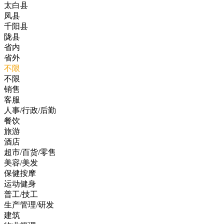
太白县
凤县
千阳县
陇县
省内
省外
不限
不限
销售
客服
人事/行政/后勤
餐饮
旅游
酒店
超市/百货/零售
美容/美发
保健按摩
运动健身
普工/技工
生产管理/研发
建筑