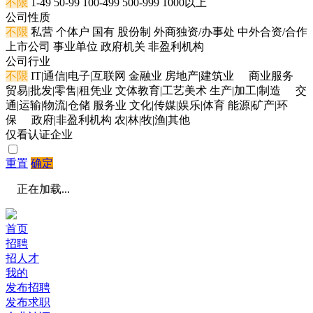
不限
1-49
50-99
100-499
500-999
1000以上
公司性质
不限
私营
个体户
国有
股份制
外商独资/办事处
中外合资/合作
上市公司
事业单位
政府机关
非盈利机构
公司行业
不限
IT|通信|电子|互联网
金融业
房地产|建筑业
商业服务
贸易|批发|零售|租凭业
文体教育|工艺美术
生产|加工|制造
交
通|运输|物流|仓储
服务业
文化|传媒|娱乐|体育
能源|矿产|环
保
政府|非盈利机构
农|林|牧|渔|其他
仅看认证企业
重置
确定
正在加载...
首页
招聘
招人才
我的
发布招聘
发布求职