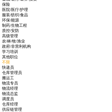
保险
医院/医疗/护理
服装/纺织/食品
环保/能源
制药/生物工程
质控/安防
高级管理
农/林/牧/渔业
政府/非营利机构
学习培训
其他职位
不限
快递员
仓库管理员
搬运工
物流专员
物流经理
物流总监
调度员
仓库经理
供应链管理