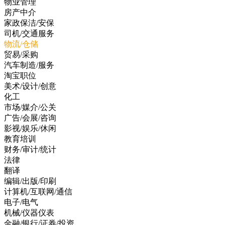
物业管理
房产中介
家政保洁/安保
司机/交通服务
物流/仓储
贸易/采购
汽车制造/服务
淘宝职位
美术/设计/创意
化工
市场/媒介/公关
广告/会展/咨询
影视/娱乐/休闲
教育培训
财务/审计/统计
法律
翻译
编辑/出版/印刷
计算机/互联网/通信
电子/电气
机械/仪器仪表
金融/银行/证券/投资