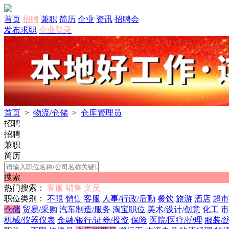
首页
招聘
兼职
简历
企业
资讯
招聘会
发布求职
企业登录
首页
>
物流/仓储
>
仓库管理员
招聘
招聘
兼职
简历
搜索
热门搜索：
客服
销售
文员
职位类别：
不限
销售
客服
人事/行政/后勤
餐饮
旅游
酒店
超市
仓储
贸易/采购
汽车制造/服务
淘宝职位
美术/设计/创意
化工
市
机械/仪器仪表
金融/银行/证券/投资
保险
医院/医疗/护理
服装/