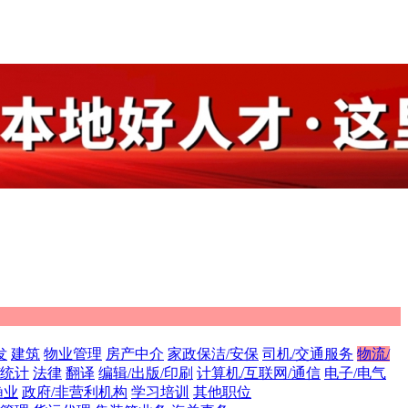
发
建筑
物业管理
房产中介
家政保洁/安保
司机/交通服务
物流/
/统计
法律
翻译
编辑/出版/印刷
计算机/互联网/通信
电子/电气
渔业
政府/非营利机构
学习培训
其他职位