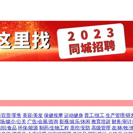
/百货/零售
美容/美发
保健按摩
运动健身
普工/技工
生产管理/研
场/媒介/公关
广告/会展/咨询
影视/娱乐/休闲
教育培训
财务/审计
纺织/食品
环保/能源
制药/生物工程
质控/安防
高级管理
农/林/牧/