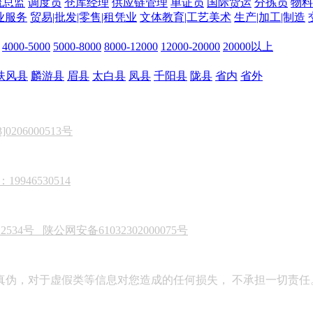
流总监
调度员
仓库经理
供应链管理
单证员
国际货运
分拣员
物料
业服务
贸易|批发|零售|租凭业
文体教育|工艺美术
生产|加工|制造
4000-5000
5000-8000
8000-12000
12000-20000
20000以上
扶风县
麟游县
眉县
太白县
凤县
千阳县
陇县
省内
省外
206000513号
946530514
22534号
陕公网安备61032302000075号
真伪，对于虚假类等信息对您造成的任何损失， 不承担一切责任