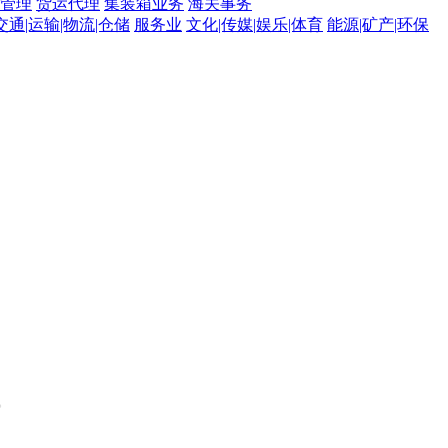
管理
货运代理
集装箱业务
海关事务
交通|运输|物流|仓储
服务业
文化|传媒|娱乐|体育
能源|矿产|环保
。