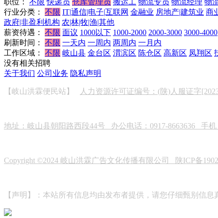
职位：
不限
快递员
仓库管理员
搬运工
物流专员
物流经理
物
行业分类：
不限
IT|通信|电子|互联网
金融业
房地产|建筑业
商
政府|非盈利机构
农|林|牧|渔|其他
薪资待遇：
不限
面议
1000以下
1000-2000
2000-3000
3000-4000
刷新时间：
不限
一天内
一周内
两周内
一月内
工作区域：
不限
岐山县
金台区
渭滨区
陈仓区
高新区
凤翔区
没有相关招聘
关于我们
公司业务
隐私声明
【岐山洪霖便民站】
人力资源许可证编号：(陕)人服证字[2023]0
地址：岐山县朝阳路西段44号 办公电话：0917-8663636 手机：19
Copyright ©2024 岐山洪霖广告文化传播有限公司
陕ICP备190
【声明】：本站所有信息均由发布者提供，请您仔细甄别信息