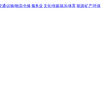
交通|运输|物流|仓储
服务业
文化|传媒|娱乐|体育
能源|矿产|环保
。