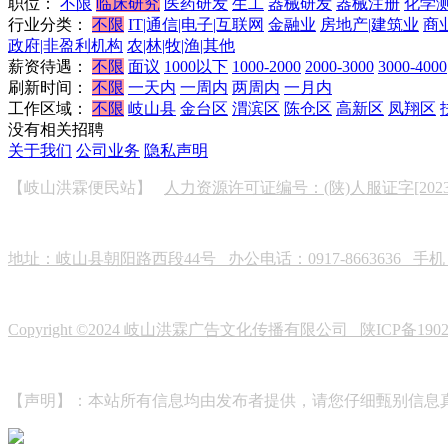
职位：
不限
临床研究
医药研发
生工
器械研发
器械注册
化学
行业分类：
不限
IT|通信|电子|互联网
金融业
房地产|建筑业
商
政府|非盈利机构
农|林|牧|渔|其他
薪资待遇：
不限
面议
1000以下
1000-2000
2000-3000
3000-4000
刷新时间：
不限
一天内
一周内
两周内
一月内
工作区域：
不限
岐山县
金台区
渭滨区
陈仓区
高新区
凤翔区
没有相关招聘
关于我们
公司业务
隐私声明
【岐山洪霖便民站】
人力资源许可证编号：(陕)人服证字[2023]0
地址：岐山县朝阳路西段44号 办公电话：0917-8663636 手机：19
Copyright ©2024 岐山洪霖广告文化传播有限公司
陕ICP备190
【声明】：本站所有信息均由发布者提供，请您仔细甄别信息