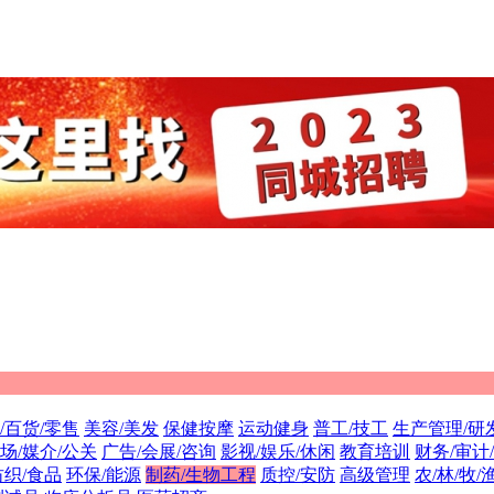
/百货/零售
美容/美发
保健按摩
运动健身
普工/技工
生产管理/研
场/媒介/公关
广告/会展/咨询
影视/娱乐/休闲
教育培训
财务/审计
纺织/食品
环保/能源
制药/生物工程
质控/安防
高级管理
农/林/牧/