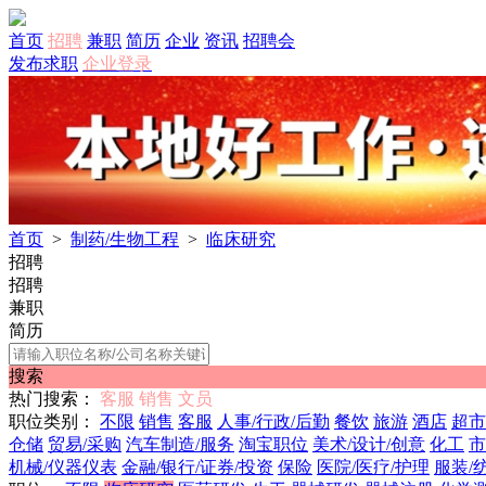
首页
招聘
兼职
简历
企业
资讯
招聘会
发布求职
企业登录
首页
>
制药/生物工程
>
临床研究
招聘
招聘
兼职
简历
搜索
热门搜索：
客服
销售
文员
职位类别：
不限
销售
客服
人事/行政/后勤
餐饮
旅游
酒店
超市
仓储
贸易/采购
汽车制造/服务
淘宝职位
美术/设计/创意
化工
市
机械/仪器仪表
金融/银行/证券/投资
保险
医院/医疗/护理
服装/