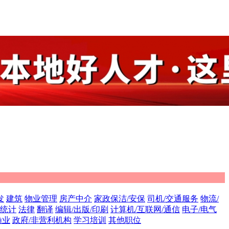
发
建筑
物业管理
房产中介
家政保洁/安保
司机/交通服务
物流/
/统计
法律
翻译
编辑/出版/印刷
计算机/互联网/通信
电子/电气
渔业
政府/非营利机构
学习培训
其他职位