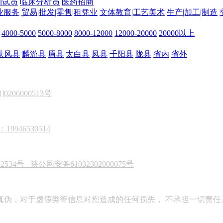
测试员
临床分析员
医药招商
业服务
贸易|批发|零售|租凭业
文体教育|工艺美术
生产|加工|制造
4000-5000
5000-8000
8000-12000
12000-20000
20000以上
扶风县
麟游县
眉县
太白县
凤县
千阳县
陇县
省内
省外
206000513号
946530514
22534号
陕公网安备61032302000075号
真伪，对于虚假类等信息对您造成的任何损失， 不承担一切责任