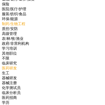
保险
医院/医疗/护理
服装/纺织/食品
环保/能源
制药/生物工程
质控/安防
高级管理
农/林/牧/渔业
政府/非营利机构
学习培训
其他职位
不限
临床研究
医药研发
生工
器械研发
器械注册
化学测试员
临床分析员
医药招商
学历