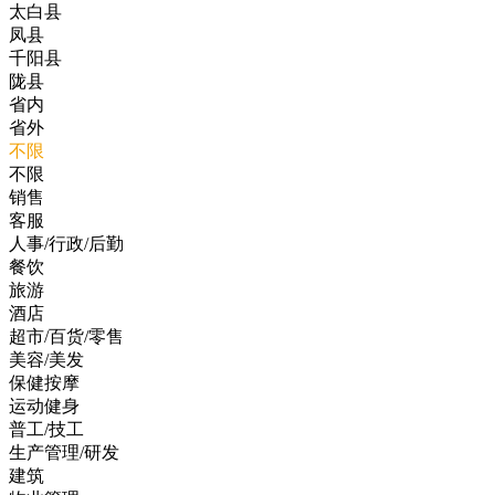
太白县
凤县
千阳县
陇县
省内
省外
不限
不限
销售
客服
人事/行政/后勤
餐饮
旅游
酒店
超市/百货/零售
美容/美发
保健按摩
运动健身
普工/技工
生产管理/研发
建筑