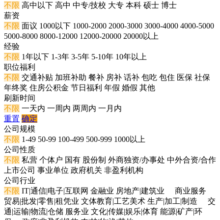
不限
高中以下
高中
中专/技校
大专
本科
硕士
博士
薪资
不限
面议
1000以下
1000-2000
2000-3000
3000-4000
4000-5000
5000-8000
8000-12000
12000-20000
20000以上
经验
不限
1年以下
1-3年
3-5年
5-10年
10年以上
职位福利
不限
交通补贴
加班补助
餐补
房补
话补
包吃
包住
医保
社保
年终奖
住房公积金
节日福利
年假
婚假
其他
刷新时间
不限
一天内
一周内
两周内
一月内
重置
确定
公司规模
不限
1-49
50-99
100-499
500-999
1000以上
公司性质
不限
私营
个体户
国有
股份制
外商独资/办事处
中外合资/合作
上市公司
事业单位
政府机关
非盈利机构
公司行业
不限
IT|通信|电子|互联网
金融业
房地产|建筑业
商业服务
贸易|批发|零售|租凭业
文体教育|工艺美术
生产|加工|制造
交
通|运输|物流|仓储
服务业
文化|传媒|娱乐|体育
能源|矿产|环