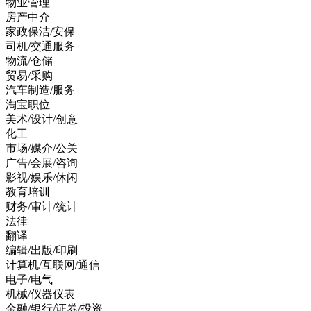
物业管理
房产中介
家政保洁/安保
司机/交通服务
物流/仓储
贸易/采购
汽车制造/服务
淘宝职位
美术/设计/创意
化工
市场/媒介/公关
广告/会展/咨询
影视/娱乐/休闲
教育培训
财务/审计/统计
法律
翻译
编辑/出版/印刷
计算机/互联网/通信
电子/电气
机械/仪器仪表
金融/银行/证券/投资