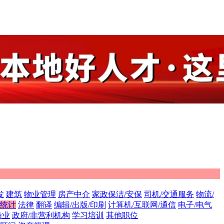
发
建筑
物业管理
房产中介
家政保洁/安保
司机/交通服务
物流/
/统计
法律
翻译
编辑/出版/印刷
计算机/互联网/通信
电子/电气
渔业
政府/非营利机构
学习培训
其他职位