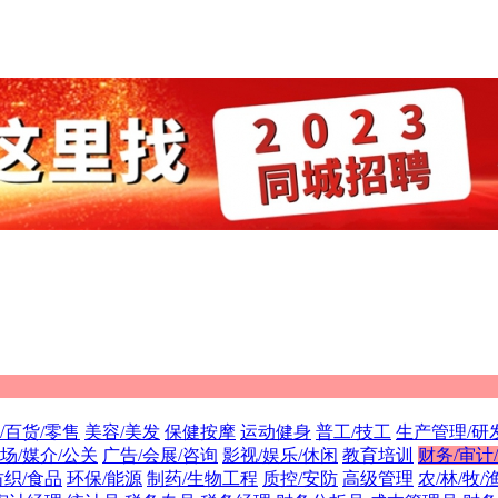
/百货/零售
美容/美发
保健按摩
运动健身
普工/技工
生产管理/研
场/媒介/公关
广告/会展/咨询
影视/娱乐/休闲
教育培训
财务/审计
纺织/食品
环保/能源
制药/生物工程
质控/安防
高级管理
农/林/牧/