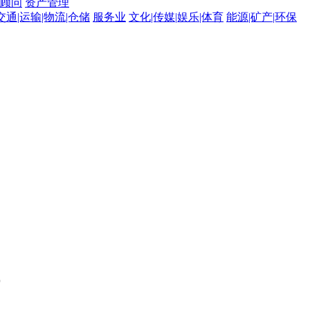
顾问
资产管理
交通|运输|物流|仓储
服务业
文化|传媒|娱乐|体育
能源|矿产|环保
。