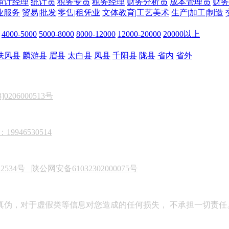
审计经理
统计员
税务专员
税务经理
财务分析员
成本管理员
财务
业服务
贸易|批发|零售|租凭业
文体教育|工艺美术
生产|加工|制造
4000-5000
5000-8000
8000-12000
12000-20000
20000以上
扶风县
麟游县
眉县
太白县
凤县
千阳县
陇县
省内
省外
206000513号
946530514
22534号
陕公网安备61032302000075号
真伪，对于虚假类等信息对您造成的任何损失， 不承担一切责任