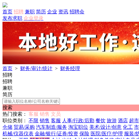
首页
招聘
兼职
简历
企业
资讯
招聘会
发布求职
企业登录
首页
>
财务/审计/统计
>
财务经理
招聘
招聘
兼职
简历
搜索
热门搜索：
客服
销售
文员
职位类别：
不限
销售
客服
人事/行政/后勤
餐饮
旅游
酒店
超市
仓储
贸易/采购
汽车制造/服务
淘宝职位
美术/设计/创意
化工
市
机械/仪器仪表
金融/银行/证券/投资
保险
医院/医疗/护理
服装/