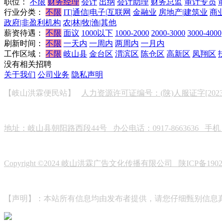
职位：
不限
财务经理
会计
出纳
会计助理
财务总监
审计专员
行业分类：
不限
IT|通信|电子|互联网
金融业
房地产|建筑业
商
政府|非盈利机构
农|林|牧|渔|其他
薪资待遇：
不限
面议
1000以下
1000-2000
2000-3000
3000-4000
刷新时间：
不限
一天内
一周内
两周内
一月内
工作区域：
不限
岐山县
金台区
渭滨区
陈仓区
高新区
凤翔区
没有相关招聘
关于我们
公司业务
隐私声明
【岐山洪霖便民站】
人力资源许可证编号：(陕)人服证字[2023]0
地址：岐山县朝阳路西段44号 办公电话：0917-8663636 手机：19
Copyright ©2024 岐山洪霖广告文化传播有限公司
陕ICP备190
【声明】：本站所有信息均由发布者提供，请您仔细甄别信息