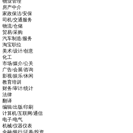
物业管理
房产中介
家政保洁/安保
司机/交通服务
物流/仓储
贸易/采购
汽车制造/服务
淘宝职位
美术/设计/创意
化工
市场/媒介/公关
广告/会展/咨询
影视/娱乐/休闲
教育培训
财务/审计/统计
法律
翻译
编辑/出版/印刷
计算机/互联网/通信
电子/电气
机械/仪器仪表
金融/银行/证券/投资