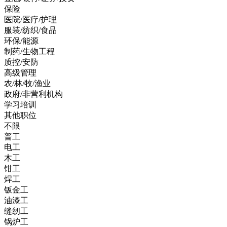
保险
医院/医疗/护理
服装/纺织/食品
环保/能源
制药/生物工程
质控/安防
高级管理
农/林/牧/渔业
政府/非营利机构
学习培训
其他职位
不限
普工
电工
木工
钳工
焊工
钣金工
油漆工
缝纫工
锅炉工