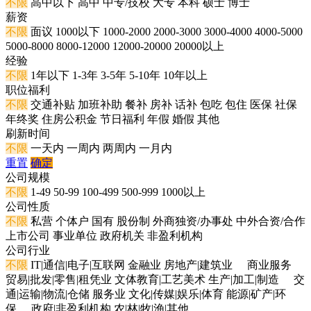
不限
高中以下
高中
中专/技校
大专
本科
硕士
博士
薪资
不限
面议
1000以下
1000-2000
2000-3000
3000-4000
4000-5000
5000-8000
8000-12000
12000-20000
20000以上
经验
不限
1年以下
1-3年
3-5年
5-10年
10年以上
职位福利
不限
交通补贴
加班补助
餐补
房补
话补
包吃
包住
医保
社保
年终奖
住房公积金
节日福利
年假
婚假
其他
刷新时间
不限
一天内
一周内
两周内
一月内
重置
确定
公司规模
不限
1-49
50-99
100-499
500-999
1000以上
公司性质
不限
私营
个体户
国有
股份制
外商独资/办事处
中外合资/合作
上市公司
事业单位
政府机关
非盈利机构
公司行业
不限
IT|通信|电子|互联网
金融业
房地产|建筑业
商业服务
贸易|批发|零售|租凭业
文体教育|工艺美术
生产|加工|制造
交
通|运输|物流|仓储
服务业
文化|传媒|娱乐|体育
能源|矿产|环
保
政府|非盈利机构
农|林|牧|渔|其他