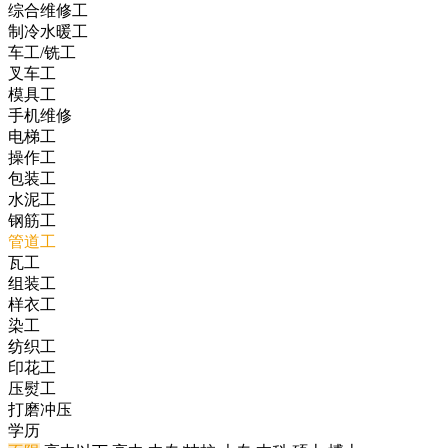
综合维修工
制冷水暖工
车工/铣工
叉车工
模具工
手机维修
电梯工
操作工
包装工
水泥工
钢筋工
管道工
瓦工
组装工
样衣工
染工
纺织工
印花工
压熨工
打磨冲压
学历