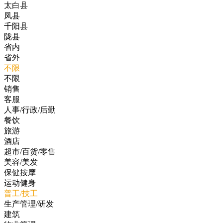
太白县
凤县
千阳县
陇县
省内
省外
不限
不限
销售
客服
人事/行政/后勤
餐饮
旅游
酒店
超市/百货/零售
美容/美发
保健按摩
运动健身
普工/技工
生产管理/研发
建筑